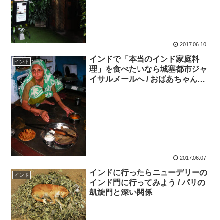
2017.06.10
インドで「本当のインド家庭料
インド
理」を食べたいなら城塞都市ジャ
イサルメールへ / おばあちゃんの
インドカレー
2017.06.07
インドに行ったらニューデリーの
インド
インド門に行ってみよう / パリの
凱旋門と深い関係