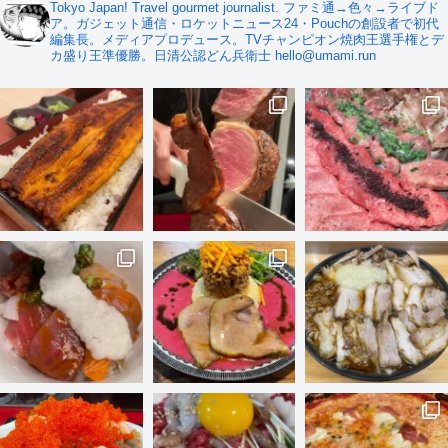
Tokyo Japan! Travel gourmet journalist. ファミ通→色々→ライブド
ア。ガジェット通信・ロケットニュース24・Pouchの創設者で初代
編集長。メディアプロデュース。TVチャンピオン焼肉王選手権とデ
カ盛り王準優勝。日清公認どん兵衛士 hello@umami.run