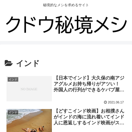
秘境的なメシを求めるサイト
インド
【日本でインド】大久保の南アジ
インド
アグルメお持ち帰りがアツい！
外国人の行列ができるケバブ屋も
ウマイ！ スマホ屋が作ったビリ
ヤニ！
2021.06.17
【どすこインド映画】お相撲さん
インド
がインドの海に流れ着いてインド
人に恩返しするインド映画がスゴ
イ / SUMO