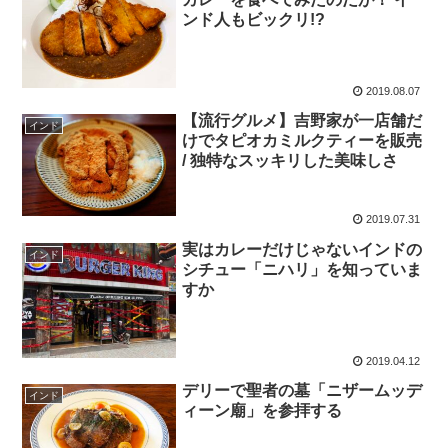
ンド人もビックリ!?
2019.08.07
【流行グルメ】吉野家が一店舗だ
インド
けでタピオカミルクティーを販売
/ 独特なスッキリした美味しさ
2019.07.31
実はカレーだけじゃないインドの
インド
シチュー「ニハリ」を知っていま
すか
2019.04.12
デリーで聖者の墓「ニザームッデ
インド
ィーン廟」を参拝する