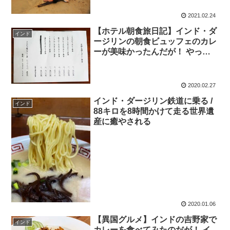
2021.02.24
【ホテル朝食旅日記】インド・ダ
インド
ージリンの朝食ビュッフェのカレ
ーが美味かったんだが！ やっぱ
り混ぜ混ぜは重要!?
2020.02.27
インド・ダージリン鉄道に乗る /
インド
88キロを8時間かけて走る世界遺
産に癒やされる
2020.01.06
【異国グルメ】インドの吉野家で
インド
カレーを食べてみたのだが！ イ