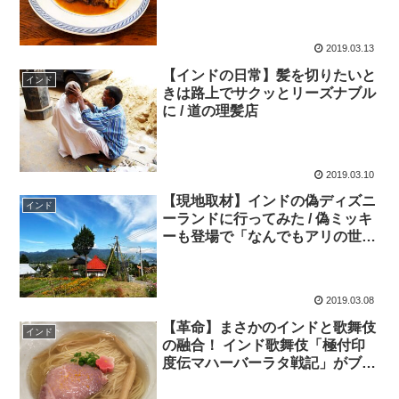
2019.03.13
【インドの日常】髪を切りたいと
インド
きは路上でサクッとリーズナブル
に / 道の理髪店
2019.03.10
【現地取材】インドの偽ディズニ
インド
ーランドに行ってみた / 偽ミッキ
ーも登場で「なんでもアリの世
界」
2019.03.08
【革命】まさかのインドと歌舞伎
インド
の融合！ インド歌舞伎「極付印
度伝マハーバーラタ戦記」がブッ
飛びすぎる件(笑)