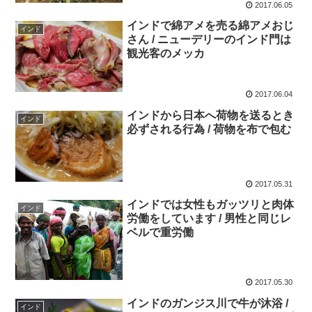
2017.06.05
インドで綿アメを売る綿アメおじ
インド
さん / ニューデリーのインド門は
観光客のメッカ
2017.06.04
インドから日本へ荷物を送るとき
インド
必ずされる行為 / 荷物を布で包む
2017.05.31
インドでは女性もガッツリと肉体
インド
労働をしています / 男性と同じレ
ベルで重労働
2017.05.30
インドのガンジス川で牛が沐浴 /
インド