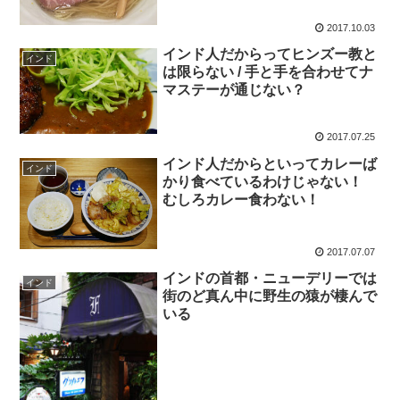
2017.10.03
インド人だからってヒンズー教と
インド
は限らない / 手と手を合わせてナ
マステーが通じない？
2017.07.25
インド人だからといってカレーば
インド
かり食べているわけじゃない！
むしろカレー食わない！
2017.07.07
インドの首都・ニューデリーでは
インド
街のど真ん中に野生の猿が棲んで
いる