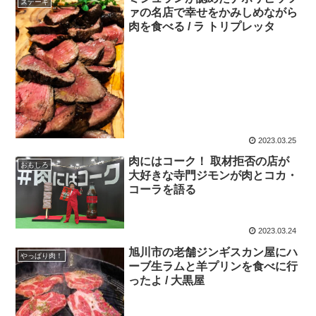
ステーキ
ァの名店で幸せをかみしめながら
肉を食べる / ラ トリプレッタ
2023.03.25
肉にはコーク！ 取材拒否の店が
おもしろ
大好きな寺門ジモンが肉とコカ・
コーラを語る
2023.03.24
旭川市の老舗ジンギスカン屋にハ
やっぱり肉！
ーブ生ラムと羊プリンを食べに行
ったよ / 大黒屋