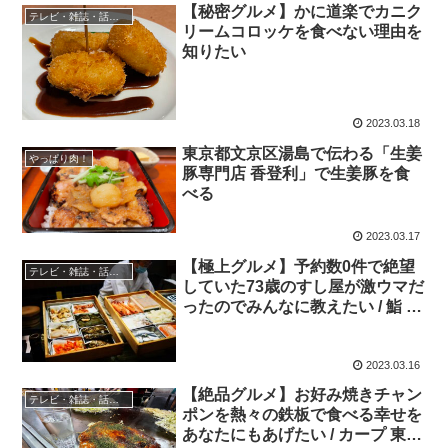
【秘密グルメ】かに道楽でカニク
テレビ・雑誌・話題の店
リームコロッケを食べない理由を
知りたい
2023.03.18
東京都文京区湯島で伝わる「生姜
やっぱり肉！
豚専門店 香登利」で生姜豚を食
べる
2023.03.17
【極上グルメ】予約数0件で絶望
テレビ・雑誌・話題の店
していた73歳のすし屋が激ウマだ
ったのでみんなに教えたい / 鮨 ほ
り川
2023.03.16
【絶品グルメ】お好み焼きチャン
テレビ・雑誌・話題の店
ポンを熱々の鉄板で食べる幸せを
あなたにもあげたい / カープ 東京