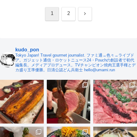
次
1
2
へ
kudo_pon
Tokyo Japan! Travel gourmet journalist. ファミ通→色々→ライブド
ア。ガジェット通信・ロケットニュース24・Pouchの創設者で初代
編集長。メディアプロデュース。TVチャンピオン焼肉王選手権とデ
カ盛り王準優勝。日清公認どん兵衛士 hello@umami.run