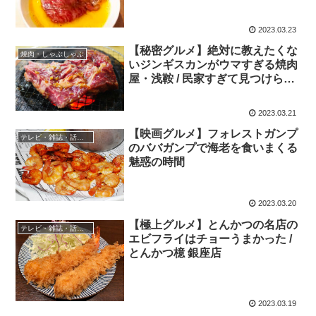
2023.03.23
【秘密グルメ】絶対に教えたくな
焼肉・しゃぶしゃぶ
いジンギスカンがウマすぎる焼肉
屋・浅鞍 / 民家すぎて見つけられ
ない！
2023.03.21
【映画グルメ】フォレストガンプ
テレビ・雑誌・話題の店
のババガンプで海老を食いまくる
魅惑の時間
2023.03.20
【極上グルメ】とんかつの名店の
テレビ・雑誌・話題の店
エビフライはチョーうまかった /
とんかつ檍 銀座店
2023.03.19