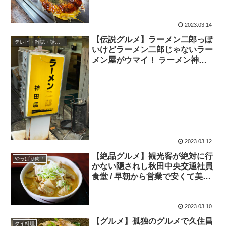
支店
2023.03.14
【伝説グルメ】ラーメン二郎っぽ
テレビ・雑誌・話題の店
いけどラーメン二郎じゃないラー
メン屋がウマイ！ ラーメン神田
店
2023.03.12
【絶品グルメ】観光客が絶対に行
やっぱり肉！
かない隠されし秋田中央交通社員
食堂 / 早朝から営業で安くて美味
で心がなごむ
2023.03.10
【グルメ】孤独のグルメで久住昌
タイ料理