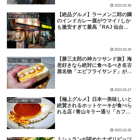
2023.03.30
【絶品グルメ】ラーメン二郎の隣
アジア・エスニック
のインドカレー屋がウマイ / しか
も激安すぎて最高「RAJ 仙台
店」
2023.03.28
【勝三太郎の神カツサンド旅】海
テレビ・雑誌・話題の店
老好きなら絶対に食べるべき名古
屋名物「エビフライサンド」が絶
品 / コンパル
2023.03.27
【極上グルメ】日本一美味しいと
テレビ・雑誌・話題の店
絶賛されるホットケーキが食べら
れる店 / 青山キラー通り「カフェ
香咲」
2023.03.26
ミシュランが認めたナポリピッツ