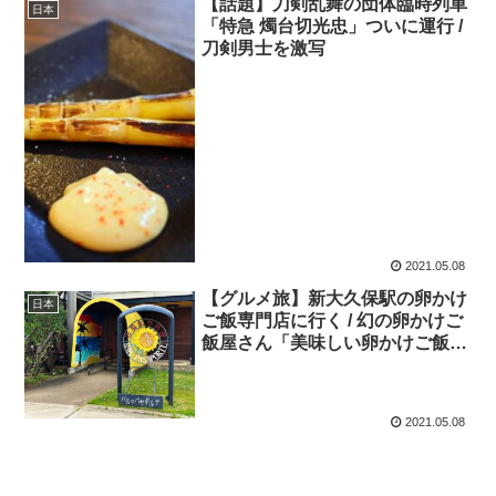
【話題】刀剣乱舞の団体臨時列車
日本
「特急 燭台切光忠」ついに運行 /
刀剣男士を激写
2021.05.08
【グルメ旅】新大久保駅の卵かけ
日本
ご飯専門店に行く / 幻の卵かけご
飯屋さん「美味しい卵かけご飯の
食べ方を伝授」
2021.05.08