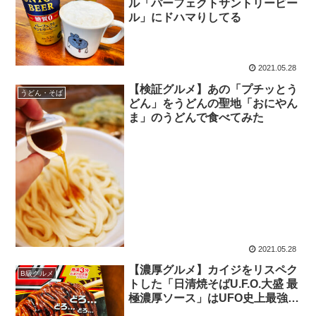
ル「パーフェクトサントリービー
ル」にドハマりしてる
2021.05.28
【検証グルメ】あの「プチッとう
うどん・そば
どん」をうどんの聖地「おにやん
ま」のうどんで食べてみた
2021.05.28
【濃厚グルメ】カイジをリスペク
B級グルメ
トした「日清焼そばU.F.O.大盛 最
極濃厚ソース」はUFO史上最強に
ウマイかも