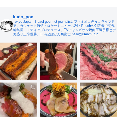
kudo_pon
Tokyo Japan! Travel gourmet journalist. ファミ通→色々→ライブド
ア。ガジェット通信・ロケットニュース24・Pouchの創設者で初代
編集長。メディアプロデュース。TVチャンピオン焼肉王選手権とデ
カ盛り王準優勝。日清公認どん兵衛士 hello@umami.run