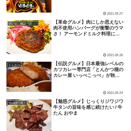
2021.05.27
【革命グルメ】肉にしか思えない
テレビ・雑誌・話題の店
肉不使用ハンバーグが衝撃のウマ
さ！ アーモンドミルク料理にも
感動「The Burn」
2021.05.26
【伝説グルメ】日本最強レベルの
とんかつ
カツカレー専門店「とんかつ檍の
カレー屋 いっぺこっぺ」が秋葉
原に爆誕
2021.05.24
【魅惑グルメ】じっくりジワジワ
やっぱり肉！
牛タンの旨味を感じ続けたい / 牛
たん おやま