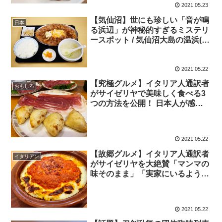
2021.05.23
【気仙沼】世にも珍しい「音が鳴
日本
る浜辺」が神秘的すぎるミステリ
ースポット / 気仙沼大島の温浜(ぬ
くはま)
2021.05.22
【究極グルメ】イタリア人通訳者
おもしろ
がサイゼリヤで美味しく食べる3
つの方法を公開！ 日本人が感動
しまくる
2021.05.22
【故郷グルメ】イタリア人通訳者
イタリアン
がサイゼリヤを大絶賛「マンマの
味そのまま」「実家にいるような
感覚」
2021.05.22