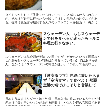
タイトルからして「香港」だらけでしつこいと感じるかもしれない
が、それほど香港に行ったら体験してほしい現地人向けグルメがあ
る。香港は観光客が殺到する人気のレストランも多数あり、確かに絶
品なのだが、現地人が毎日飲み食いしているグルメも激ウマなの...
スウェーデン人「もしスウェーデ
スウェーデン
ンで何を食べるか迷ったらトルコ
料理に行きなさい」
スウェーデンは魚介類が美味しい国ですが、だからといって国民みん
なが魚介類やスウェーデン料理ばかり食べているわけではありませ
ん。なかには「スウェーデンの料理が嫌い」「外食しても美味しい店
がない」などと言っているスウェーデン人がいるくらいです。...
【激安激ウマ】沖縄に着いたらま
日本
ず「空港食堂」で食べよ！ 那覇
空港の端でひっそりと営業してい
る食堂
日本を代表するリゾート地・沖縄。日本各地に住んでいる人たちが沖
縄旅行で最もテンションが上がる瞬間は、やはり沖縄の玄関口である