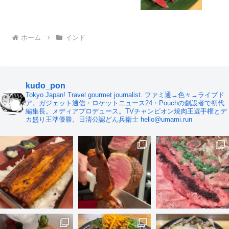
ホーム
インド
kudo_pon
Tokyo Japan! Travel gourmet journalist. ファミ通→色々→ライブド
ア。ガジェット通信・ロケットニュース24・Pouchの創設者で初代
編集長。メディアプロデュース。TVチャンピオン焼肉王選手権とデ
カ盛り王準優勝。日清公認どん兵衛士 hello@umami.run