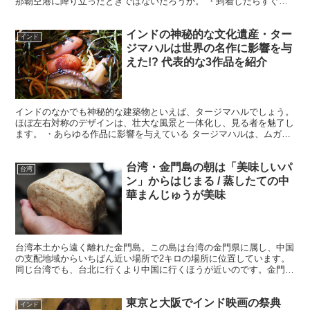
那覇空港に降り立ったときではないだろうか。 ・到着したらすぐ沖
縄料理を食べたい 那覇空港には飲食店が数多く出店されて...
インドの神秘的な文化遺産・ター
インド
ジマハルは世界の名作に影響を与
えた!? 代表的な3作品を紹介
インドのなかでも神秘的な建築物といえば、タージマハルでしょう。
ほぼ左右対称のデザインは、壮大な風景と一体化し、見る者を魅了し
ます。 ・あらゆる作品に影響を与えている タージマハルは、ムガル
帝国皇帝シャー・ジャハーンの皇妃ムムターズ・マハルの...
台湾・金門島の朝は「美味しいパ
台湾
ン」からはじまる / 蒸したての中
華まんじゅうが美味
台湾本土から遠く離れた金門島。この島は台湾の金門県に属し、中国
の支配地域からいちばん近い場所で2キロの場所に位置しています。
同じ台湾でも、台北に行くより中国に行くほうが近いのです。金門島
は「日本ではあまり知られていない台湾」ともいえるでしょ...
東京と大阪でインド映画の祭典
インド