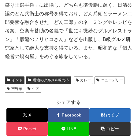
盛り王選手権」に出場し、どちらも準優勝に輝く。日清公
認のどん兵衛士の称号を得ており、どん兵衛とラーメン二
郎要素を融合させた「どん二郎」のネーミングやレシピを
考案。空条海苔助の名義で「世にも微妙なグルメレストラ
ン」「彦龍のノリヒコさん」などを出版し、B級グルメ研
究家として絶大な支持を得ている。また、昭和的な「個人
経営の焼肉屋」をめぐる旅をしている。
インド
現地のグルメを味わう
カレー
ニューデリー
吉野家
牛丼
シェアする
X
Facebook
はてブ
Pocket
LINE
コピー