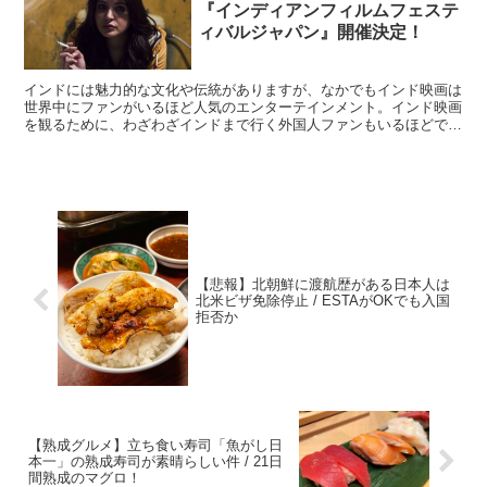
『インディアンフィルムフェステ
ィバルジャパン』開催決定！
インドには魅力的な文化や伝統がありますが、なかでもインド映画は
世界中にファンがいるほど人気のエンターテインメント。インド映画
を観るために、わざわざインドまで行く外国人ファンもいるほどで
す。 ・今までにないストーリー展開 そんなインド映画の祭...
【悲報】北朝鮮に渡航歴がある日本人は
北米ビザ免除停止 / ESTAがOKでも入国
拒否か
【熟成グルメ】立ち食い寿司「魚がし日
本一」の熟成寿司が素晴らしい件 / 21日
間熟成のマグロ！