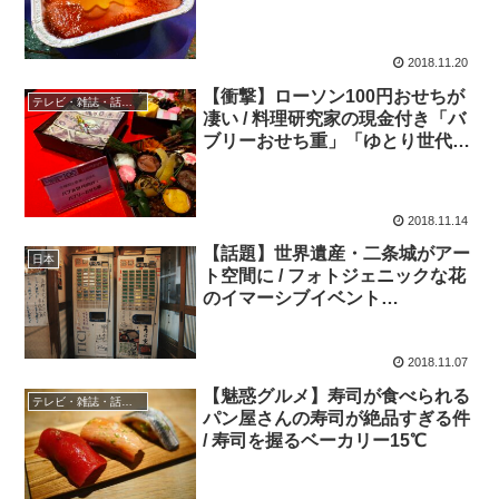
2018.11.20
【衝撃】ローソン100円おせちが
テレビ・雑誌・話題の店
凄い / 料理研究家の現金付き「バ
ブリーおせち重」「ゆとり世代向
けおせち」
2018.11.14
【話題】世界遺産・二条城がアー
日本
ト空間に / フォトジェニックな花
のイマーシブイベント
「FLOWERS BY NAKED」開催
中
2018.11.07
【魅惑グルメ】寿司が食べられる
テレビ・雑誌・話題の店
パン屋さんの寿司が絶品すぎる件
/ 寿司を握るベーカリー15℃