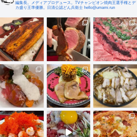
編集長。メディアプロデュース。TVチャンピオン焼肉王選手権とデ
カ盛り王準優勝。日清公認どん兵衛士 hello@umami.run