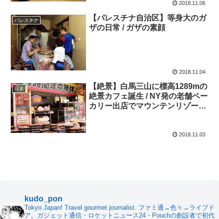
2018.11.06
【パレスチナ自治区】等身大のガ
パレスチナ
ザの日常 / ガザの素顔
2018.11.04
【絶景】白馬三山に標高1289mの
日本
絶景カフェ誕生 / NY発の老舗ベー
カリー出店でマウンテンリゾート
に進化！ HAKUBA MOUNTAIN
HARBOR
2018.11.03
kudo_pon
Tokyo Japan! Travel gourmet journalist. ファミ通→色々→ライブド
ア。ガジェット通信・ロケットニュース24・Pouchの創設者で初代