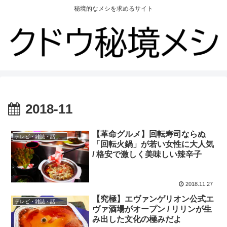
秘境的なメシを求めるサイト
2018-11
【革命グルメ】回転寿司ならぬ
テレビ・雑誌・話題の店
「回転火鍋」が若い女性に大人気
/ 格安で激しく美味しい辣辛子
2018.11.27
【究極】エヴァンゲリオン公式エ
テレビ・雑誌・話題の店
ヴァ酒場がオープン / リリンが生
み出した文化の極みだよ