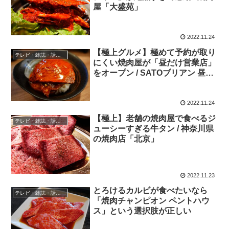
屋「大盛苑」
2022.11.24
【極上グルメ】極めて予約が取り
テレビ・雑誌・話題の店
にくい焼肉屋が「昼だけ営業店」
をオープン / SATOブリアン 昼ブ
リ
2022.11.24
【極上】老舗の焼肉屋で食べるジ
テレビ・雑誌・話題の店
ューシーすぎる牛タン / 神奈川県
の焼肉店「北京」
2022.11.23
とろけるカルビが食べたいなら
テレビ・雑誌・話題の店
「焼肉チャンピオン ペントハウ
ス」という選択肢が正しい