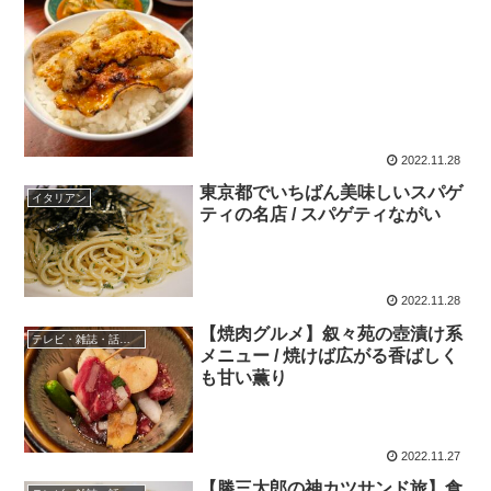
2022.11.28
東京都でいちばん美味しいスパゲ
イタリアン
ティの名店 / スパゲティながい
2022.11.28
【焼肉グルメ】叙々苑の壺漬け系
テレビ・雑誌・話題の店
メニュー / 焼けば広がる香ばしく
も甘い薫り
2022.11.27
【勝三太郎の神カツサンド旅】食