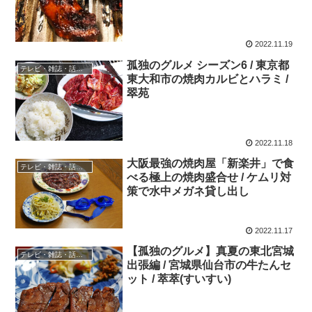
2022.11.19
孤独のグルメ シーズン6 / 東京都
テレビ・雑誌・話題の店
東大和市の焼肉カルビとハラミ /
翠苑
2022.11.18
大阪最強の焼肉屋「新楽井」で食
テレビ・雑誌・話題の店
べる極上の焼肉盛合せ / ケムリ対
策で水中メガネ貸し出し
2022.11.17
【孤独のグルメ】真夏の東北宮城
テレビ・雑誌・話題の店
出張編 / 宮城県仙台市の牛たんセ
ット / 萃萃(すいすい)