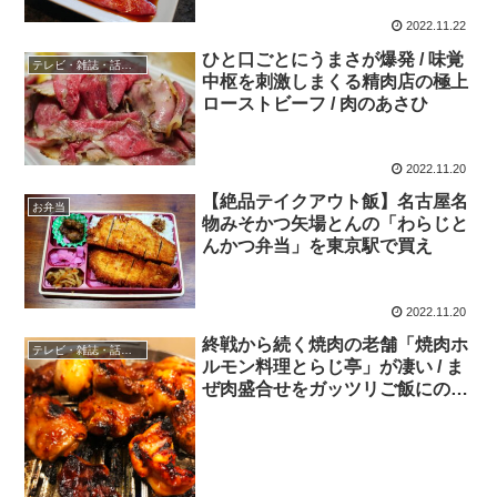
2022.11.22
ひと口ごとにうまさが爆発 / 味覚
テレビ・雑誌・話題の店
中枢を刺激しまくる精肉店の極上
ローストビーフ / 肉のあさひ
2022.11.20
【絶品テイクアウト飯】名古屋名
お弁当
物みそかつ矢場とんの「わらじと
んかつ弁当」を東京駅で買え
2022.11.20
終戦から続く焼肉の老舗「焼肉ホ
テレビ・雑誌・話題の店
ルモン料理とらじ亭」が凄い / ま
ぜ肉盛合せをガッツリご飯にのせ
て食べる