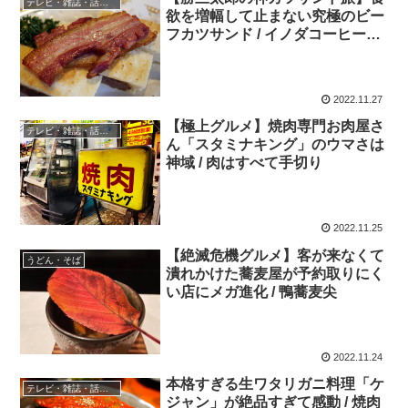
テレビ・雑誌・話題の店
欲を増幅して止まない究極のビー
フカツサンド / イノダコーヒー本
店
2022.11.27
【極上グルメ】焼肉専門お肉屋さ
テレビ・雑誌・話題の店
ん「スタミナキング」のウマさは
神域 / 肉はすべて手切り
2022.11.25
【絶滅危機グルメ】客が来なくて
うどん・そば
潰れかけた蕎麦屋が予約取りにく
い店にメガ進化 / 鴨蕎麦尖
2022.11.24
本格すぎる生ワタリガニ料理「ケ
テレビ・雑誌・話題の店
ジャン」が絶品すぎて感動 / 焼肉