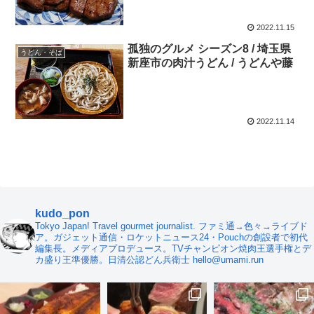
2022.11.15
孤独のグルメ シーズン8 / 埼玉県
うどん・そば
新座市の肉汁うどん / うどんや藤
2022.11.14
kudo_pon
Tokyo Japan! Travel gourmet journalist. ファミ通→色々→ライブド
ア。ガジェット通信・ロケットニュース24・Pouchの創設者で初代
編集長。メディアプロデュース。TVチャンピオン焼肉王選手権とデ
カ盛り王準優勝。日清公認どん兵衛士 hello@umami.run