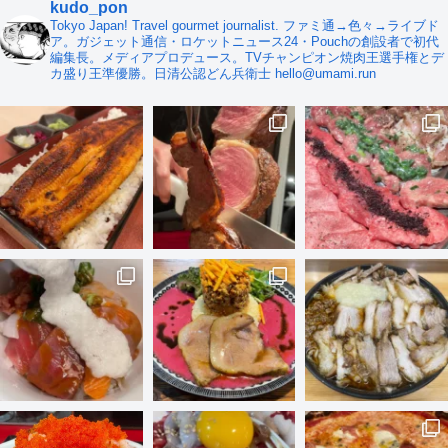
kudo_pon
Tokyo Japan! Travel gourmet journalist. ファミ通→色々→ライブド
ア。ガジェット通信・ロケットニュース24・Pouchの創設者で初代
編集長。メディアプロデュース。TVチャンピオン焼肉王選手権とデ
カ盛り王準優勝。日清公認どん兵衛士 hello@umami.run