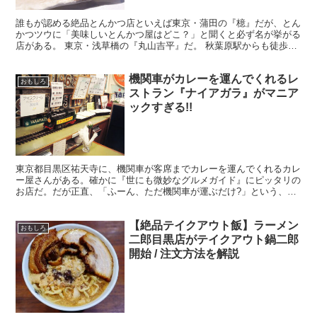
誰もが認める絶品とんかつ店といえば東京・蒲田の『檍』だが、とん
かつツウに「美味しいとんかつ屋はどこ？」と聞くと必ず名が挙がる
店がある。 東京・浅草橋の『丸山吉平』だ。 秋葉原駅からも徒歩圏
内とあって、日本中からとんかつマニアが集う店となって...
機関車がカレーを運んでくれるレ
おもしろ
ストラン『ナイアガラ』がマニア
ックすぎる!!
東京都目黒区祐天寺に、機関車が客席までカレーを運んでくれるカレ
ー屋さんがある。確かに『世にも微妙なグルメガイド』にピッタリの
お店だ。だが正直、「ふーん、ただ機関車が運ぶだけ?」という、単
なる小細工をしているだけの店なのではないかという、不安...
【絶品テイクアウト飯】ラーメン
おもしろ
二郎目黒店がテイクアウト鍋二郎
開始 / 注文方法を解説