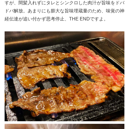
すが、間髪入れずにタレとシンクロした肉汁が旨味をドバ
ドバ解放。あまりにも膨大な旨味埋蔵量のため、味覚の神
経伝達が追い付かず思考停止、THE ENDですよ。