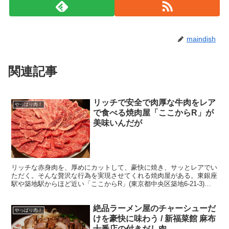
maindish
関連記事
リッチで安全で肉厚な牛肉をレア
やっぱり肉！
で食べる焼肉屋「ここからR」が
美味いんだが
リッチな赤身肉を、厚めにカットして、豪快に焼き、サッとレアでい
ただく。そんな贅沢な行為を実現させてくれる焼肉屋がある。東銀座
駅や築地駅からほど近い「ここからR」(東京都中央区築地6-21-3)
だ。 ・店名の「R」には意味がある 焼き加減は客...
絶品ラーメン屋のチャーシューだ
やっぱり肉！
けを豪快に味わう / 新福菜館 麻布
十番店の付きだし肉