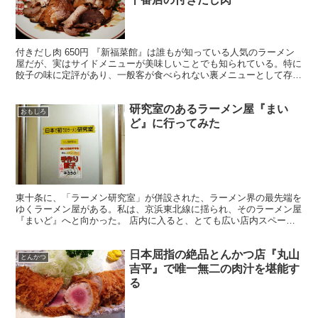
付きだし肉 650円 『新福菜館』は誰もが知っている人気のラーメン
屋だが、実はサイドメニューが美味しいことでも知られている。特に
餃子の味に定評があり、一般客が食べられない裏メニューとして存在
する。どうしても食べたい人は、二階を予約しよう。 ...
研究室のあるラーメン屋『まい
おもしろ
ど』に行ってみた
東十条に、「ラーメン研究室」が併設された、ラーメン界の最先端を
ゆくラーメン屋がある。私は、京浜東北線に揺られ、そのラーメン屋
『まいど』へと向かった。 店内に入ると、とても広い店内スペー
ス。広いにもかかわらず、席はカウンターのみという、画期的...
日本屈指の絶品とんかつ店『丸山
とんかつ
吉平』で唯一無二の肉汁を堪能す
る