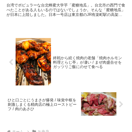
台湾でポピュラーな台北蜂蜜大学芋「蜜糖地瓜」。台北市の西門で食
べたことがある人もいるのではないでしょうか。そんな「蜜糖地瓜」
が日本に上陸しました。日本一号店は東京都のJR有楽町駅の高架
下。テイクアウト専門店とのこと。 ・台湾の激レアな蜂蜜「...
終戦から続く焼肉の老舗「焼肉ホルモン
料理とらじ亭」が凄い / まぜ肉盛合せを
ガッツリご飯にのせて食べる
ひと口ごとにうまさが爆発 / 味覚中枢を
刺激しまくる精肉店の極上ローストビー
フ / 肉のあさひ
ホーム
お弁当