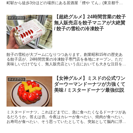
町駅から徒歩3分ほどの場所にある居酒屋「煙や てん」(東京都千代
田区平河町1-7-19)のサンドイッチがウマすぎる...
【超絶グルメ】24時間営業の餃子
テイクアウト
無人販売店を餃子マニアが大絶賛
/ 餃子の雪松の冷凍餃子
餃子の雪松が大ブームになりつつあります。創業昭和15年の歴史あ
る餃子店が、24時間営業の冷凍餃子専門店を各地にオープン。ただ
美味しいだけでなく、無人販売店という点においても大きな注目を集
めているのです。餃子マニアの一人は「最高すぎる」と絶賛...
【女神グルメ】ミスドの公式ワン
テイクアウト
ダーウーマンドーナツが力強くて
美味 / ミスタードーナツ最強伝説
ミスタードーナツ。これほどまでに、急に食べたくなるドーナツがあ
るだろうか。答えは否。今夜はカレーが食べたい、焼肉が食べたい、
お寿司が食べたい、そう思っていたとしても、突如として脳内に浮か
ぶ「ミスドが食べたい」に打ち消され、ドーナツを買って帰...