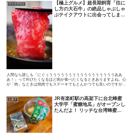
【極上グルメ】超長期飼育「往に
テイクアウト
し方の大石牛」の絶品しゃぶしゃ
ぶテイクアウトに出会ってしまっ
たよ / 究極の出汁しゃぶしゃぶ料
亭 福虎
人間なら誰しも「にぐぅうううううううううううううううううああ
あ！」って叫びたくなるほど肉が食べたくなるときありますよね。心
が「肉」なときは焼肉でもステーキでもとんかつでも良いのですが、
ガッツリと肉の旨みをジワジワ堪能しながら食べたいときは「...
JR有楽町駅の高架下に台北蜂蜜
お菓子
大学芋「蜜糖地瓜」がオープンし
たんだよ！ リッチな台湾蜂蜜
「龍眼」使用