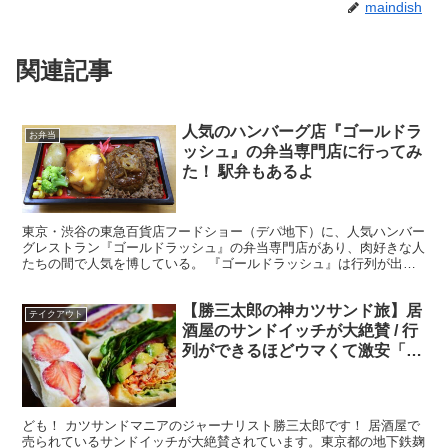
maindish
関連記事
人気のハンバーグ店『ゴールドラ
お弁当
ッシュ』の弁当専門店に行ってみ
た！ 駅弁もあるよ
東京・渋谷の東急百貨店フードショー（デパ地下）に、人気ハンバー
グレストラン『ゴールドラッシュ』の弁当専門店があり、肉好きな人
たちの間で人気を博している。 『ゴールドラッシュ』は行列が出来
るほどの人気店で、コストパフォーマンスが良いハンバーグ...
【勝三太郎の神カツサンド旅】居
テイクアウト
酒屋のサンドイッチが大絶賛 / 行
列ができるほどウマくて激安「煙
や てん」
ども！ カツサンドマニアのジャーナリスト勝三太郎です！ 居酒屋で
売られているサンドイッチが大絶賛されています。東京都の地下鉄麹