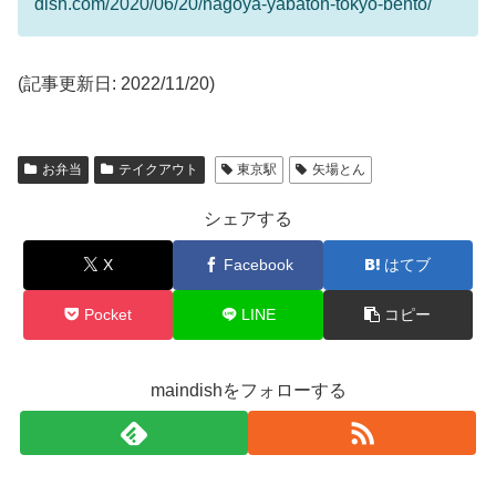
dish.com/2020/06/20/nagoya-yabaton-tokyo-bento/
(記事更新日: 2022/11/20)
お弁当
テイクアウト
東京駅
矢場とん
シェアする
X
Facebook
はてブ
Pocket
LINE
コピー
maindishをフォローする