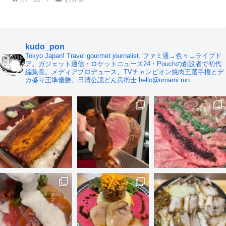
kudo_pon
Tokyo Japan! Travel gourmet journalist. ファミ通→色々→ライブド
ア。ガジェット通信・ロケットニュース24・Pouchの創設者で初代
編集長。メディアプロデュース。TVチャンピオン焼肉王選手権とデ
カ盛り王準優勝。日清公認どん兵衛士 hello@umami.run