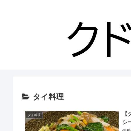
タイ料理
【
タイ料理
シ
孤独