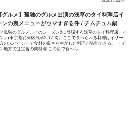
2023.03.04
裏グルメ】孤独のグルメ出演の浅草のタイ料理店イ
ーンの裏メニューがウマすぎる件 / チムチュム鍋
マ孤独のグルメ、そのシーズン8に登場する浅草のタイ料理店「イ
ン」(東京都台東区浅草2-17-3)。ここで食べられる料理はイサー
方のスパイシーで食材の良さを生かした料理が堪能できる。 ・イ
ン地方では定番の肉料理 この店で食べら...