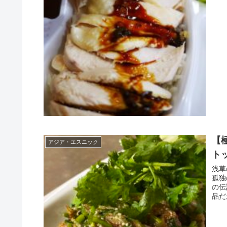
【
アジア・エスニック
ト
浅草
孤独
の伝
品だ