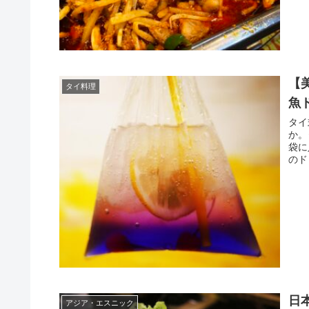
【
タイ料理
魚ド
タイ
か。
袋に
のド
日
アジア・エスニック