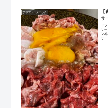
【
アジア・エスニック
サ
ドラ
サー
ン地
サー