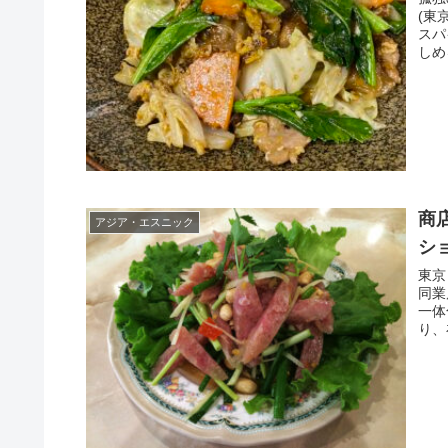
(東
スパ
しめ
商
アジア・エスニック
シ
東京
同業
一体
り、