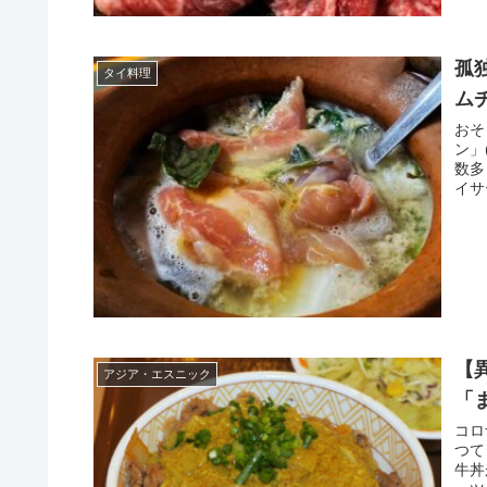
孤
タイ料理
ム
おそ
ン」
数多
イサ
【
アジア・エスニック
「
コロ
つて
牛丼