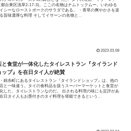
京都台東区浅草2-17-3)。ここの名物はナムトックムー。いわゆる
イシーなローストポークのサラダである。 ・香草の爽やかさを楽
る旨味濃厚な料理 そしてイサーンの名物と...
2023.03.09
店と食堂が一体化したタイレストラン『タイランド
ョップ』を在日タイ人が絶賛
・錦糸町にあるタイレストラン『タイランドショップ』は、他の
店と一味違う。タイの食料品を扱うスーパーマーケットと食堂が
化した、タイレストランなのだ。 出される料理の味にも定評があ
在日タイ人もお墨付きのタイ料理を堪能できるという...