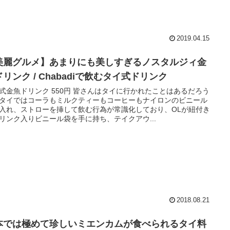
2019.04.15
美麗グルメ】あまりにも美しすぎるノスタルジィ金
リンク / Chabadiで飲むタイ式ドリンク
式金魚ドリンク 550円 皆さんはタイに行かれたことはあるだろう
タイではコーラもミルクティーもコーヒーもナイロンのビニール
入れ、ストローを挿して飲む行為が常識化しており、OLが紐付き
リンク入りビニール袋を手に持ち、テイクアウ...
2018.08.21
本では極めて珍しいミエンカムが食べられるタイ料