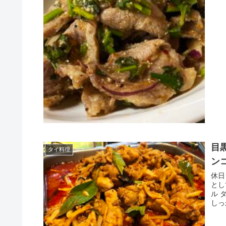
目
タイ料理
ン
休日
とし
ル 
しっ