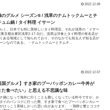
2022.12.08
独のグルメ シーズン8 / 浅草のナムトックムーとチ
チュム鍋 / タイ料理 イサーン
らく、日本でも特に美味しいタイ料理店、それが浅草の「イサー
(東京都台東区浅草2-17-3)だ。浅草は洋食とタイ料理の有名店が
くある地域として知られており、そのなかでも知る人ぞ知る店が
ーンなのである。 ・ナムトックムーとチムチ...
2022.12.07
異国グルメ】すき家のプーパッポンカレー牛丼が
また食べたい」と思える不思議な味
ナ禍になって海外に行くことも難しくなっている昨今ですが、か
タイのバンコクに行った際、すき家で食べたプーパッポンカレー
がけっこう美味しかった思い出があります。 ・鶏卵と蟹とココナ