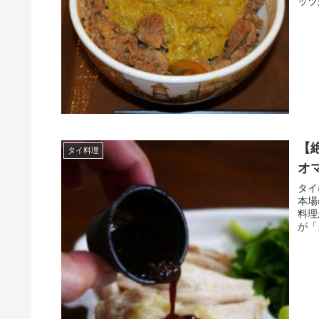
ッツ
【
タイ料理
オ
タイ
本場
料理
が「