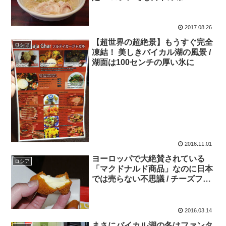
2017.08.26
【超世界の超絶景】もうすぐ完全
ロシア
凍結！ 美しきバイカル湖の風景 /
湖面は100センチの厚い氷に
2016.11.01
ヨーロッパで大絶賛されている
ロシア
「マクドナルド商品」なのに日本
では売らない不思議 / チーズフラ
イ
2016.03.14
まさにバイカル湖の冬はファンタ