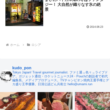
ロシア
ジー！ 大自然が織りなす氷の絶
景
2014.08.23
ホーム
ロシア
kudo_pon
Tokyo Japan! Travel gourmet journalist. ファミ通→色々→ライブド
ア。ガジェット通信・ロケットニュース24・Pouchの創設者で初代
編集長。メディアプロデュース。TVチャンピオン焼肉王選手権とデ
カ盛り王準優勝。日清公認どん兵衛士 hello@umami.run