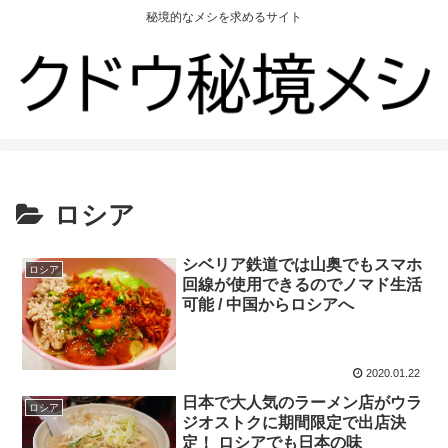
秘境的なメシを求めるサイト
ロシア
シベリア鉄道では山奥でもスマホ
ロシア
回線が使用できるのでノマド生活
可能 / 中国からロシアへ
2020.01.22
日本で大人気のラーメン店がウラ
ロシア
ジオストクに期間限定で出店決
定！ ロシアでも日本の味