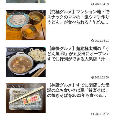
2021.04.09
【究極グルメ】マンション地下で
うどん・そば
スナックのママの「激ウマ手作り
うどん」が食べられる / うどんス
ナック松ト麦
2021.04.01
【豪快グルメ】超絶極太麺の「う
うどん・そば
どん屋 和」が五反田にオープン /
すでに行列ができる人気店「汁が
うまい」「二郎的な旨味ある」
2021.02.09
【神話グルメ】すでに閉店した伝
うどん・そば
説の立ち食いそば屋「後楽そば」
の焼きそばを2021年も食べる方
法
2021.02.02