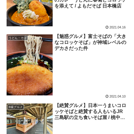
を添えて / よもだそば 日本橋店
2021.04.16
【魅惑グルメ】富士そばの「大き
うどん・そば
なコロッケそば」が神域レベルの
デカさだった件
2021.04.10
【絶賛グルメ】日本一うまいコロ
B級グルメ
ッケそばと絶賛する人もいるJR
三島駅の立ち食いそば屋 / 桃中軒
三島駅在来線上りホーム店