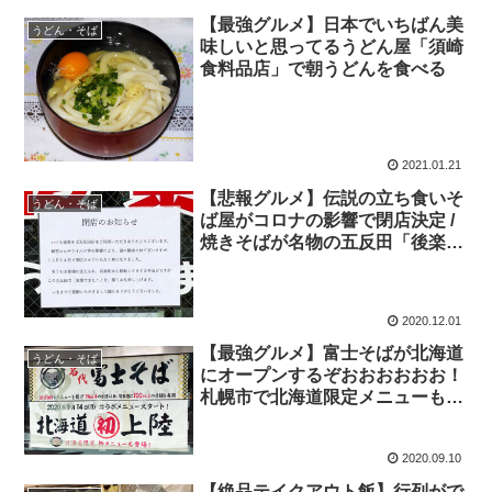
【最強グルメ】日本でいちばん美
うどん・そば
味しいと思ってるうどん屋「須崎
食料品店」で朝うどんを食べる
2021.01.21
【悲報グルメ】伝説の立ち食いそ
うどん・そば
ば屋がコロナの影響で閉店決定 /
焼きそばが名物の五反田「後楽そ
ば」
2020.12.01
【最強グルメ】富士そばが北海道
うどん・そば
にオープンするぞおおおおおお！
札幌市で北海道限定メニューも食
べられる
2020.09.10
【絶品テイクアウト飯】行列がで