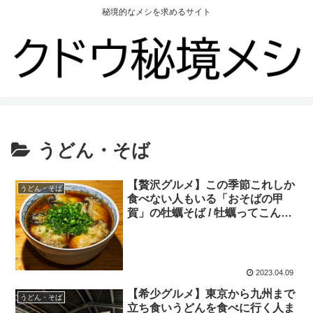
秘境的なメシを求めるサイト
うどん・そば
【贅沢グルメ】この季節これしか
うどん・そば
食べない人もいる「おそばの甲
賀」の牡蠣そば / 牡蠣ってこんな
にウマかったんだ！
2023.04.09
【希少グルメ】東京から九州まで
うどん・そば
立ち食いうどんを食べに行く人ま