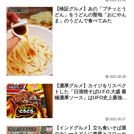
2022.11.14
【検証グルメ】あの「プチッとう
うどん・そば
どん」をうどんの聖地「おにやん
ま」のうどんで食べてみた
2021.05.28
【濃厚グルメ】カイジをリスペク
B級グルメ
トした「日清焼そばU.F.O.大盛 最
極濃厚ソース」はUFO史上最強に
ウマイかも
2021.05.27
【インドグルメ】立ち食いそば屋
アジア・エスニック
のカレーうどんに春菊とコロッケ