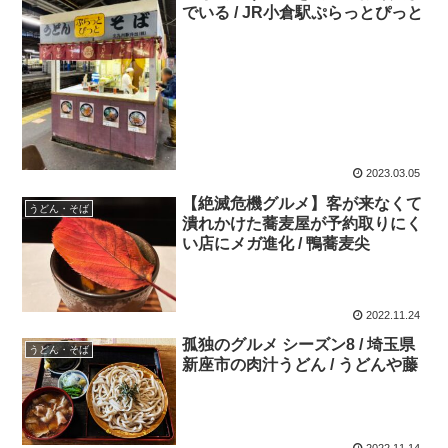
でいる / JR小倉駅ぷらっとぴっと
2023.03.05
【絶滅危機グルメ】客が来なくて
うどん・そば
潰れかけた蕎麦屋が予約取りにく
い店にメガ進化 / 鴨蕎麦尖
2022.11.24
孤独のグルメ シーズン8 / 埼玉県
うどん・そば
新座市の肉汁うどん / うどんや藤