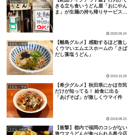
うどん・そば
きる立ち食いうどん屋「おにやん
ま」が生麺の持ち帰りサービス開
始 / しっかりレシピ付き
2020.05.24
【離島グルメ】感動するほど激し
うどん・そば
くウマいエムエスホームの「さば
だし藻塩うどん」
2019.10.29
【希少グルメ】秋田県にかほ市民
うどん・そば
だけが知ってる！ 給食に出る
「あげそば」が激しくウマイ件
2019.08.23
【衝撃】都内で福岡のコシがない
うどん・そば
激ウマうどんが食べられる希少店