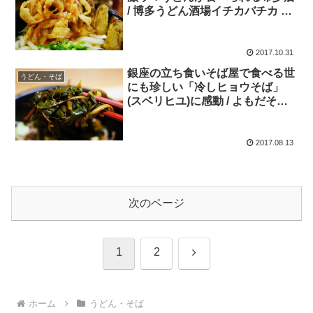
/ 博多うどん酒場イチカバチカ 恵
比寿店
2017.10.31
銀座の立ち食いそば屋で食べる世
うどん・そば
にも珍しい「冷しヒョウそば」
(スベリヒユ)に感動 / よもだそば
銀座店
2017.08.13
次のページ
次
1
2
へ
ホーム
うどん・そば