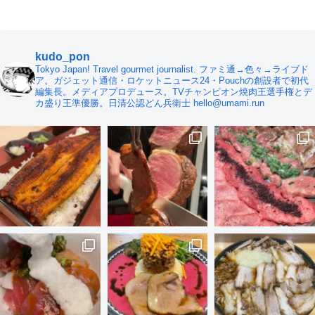
kudo_pon
Tokyo Japan! Travel gourmet journalist. ファミ通→色々→ライブド
ア。ガジェット通信・ロケットニュース24・Pouchの創設者で初代
編集長。メディアプロデュース。TVチャンピオン焼肉王選手権とデ
カ盛り王準優勝。日清公認どん兵衛士 hello@umami.run