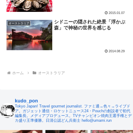
2015.01.07
シドニーの隠された絶景「浮かぶ
オーストラリア
森」で神秘の世界を感じる
2014.08.29
ホーム
オーストラリア
kudo_pon
Tokyo Japan! Travel gourmet journalist. ファミ通→色々→ライブド
ア。ガジェット通信・ロケットニュース24・Pouchの創設者で初代
編集長。メディアプロデュース。TVチャンピオン焼肉王選手権とデ
カ盛り王準優勝。日清公認どん兵衛士 hello@umami.run