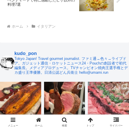
ペンティートで特に感動したピザ以外の
料理7選
ホーム
イタリアン
kudo_pon
Tokyo Japan! Travel gourmet journalist. ファミ通→色々→ライブド
ア。ガジェット通信・ロケットニュース24・Pouchの創設者で初代
編集長。メディアプロデュース。TVチャンピオン焼肉王選手権とデ
カ盛り王準優勝。日清公認どん兵衛士 hello@umami.run
メニュー
ホーム
検索
トップ
サイドバー