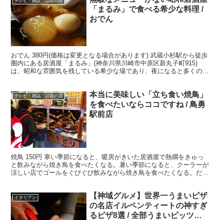
テレビ・雑誌・話題の店
「まるみ」で食べる希少な料理 /
おでん
おでん 380円(価格は変更となる場合があります) 武蔵小杉駅から徒歩
圏内にある居酒屋「まるみ」(神奈川県川崎市中原区新丸子町915)
は、昭和な雰囲気を残している希少な場であり、夜になると多くのサ
ラリーマンが訪れて酒を楽しむ魅惑の場だ。 ・...
本当に美味しい「立ち食い焼鳥」
テレビ・雑誌・話題の店
を食べたいならココですね / 鳥勇
駅前店
焼鳥 150円 寒い季節になると、暖房がきいた居酒屋で熱燗をきゅっ
と飲みながら焼き鳥を食べたくなる。暑い季節になると、クーラーが
涼しい店でゴールをぐびぐび飲みながら焼き鳥を食べたくなる。だけ
ど今回ご紹介する店は、完全なる立ち食い焼鳥屋「鳥勇...
【神域グルメ】世界一うまいピザ
イタリアン
の名店イルペンティートの神すぎ
るピザ8選 / 全部うまいピッツェ