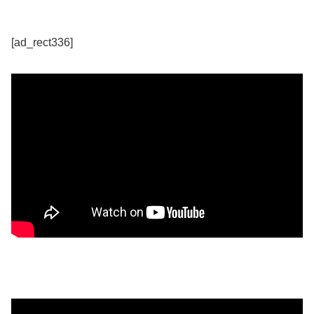
[ad_rect336]