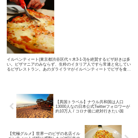
リア
イルペンティート(東京都渋谷区代々木3-1-3)を絶賛するピザ好きは多
い。ピザマニアのみならず、生粋のイタリア人ですら常連と化してい
るピザレストラン。あのダライラマがイルペンティートでピザを食べ
たいと要望した話は常連の間で有名である。 ・妥...
【異国トラベル】ナウル共和国は人口
13000人なの日本公式Twitterフォロワーが
約10万人 / コロナ後に絶対行きたい国
【究極グルメ】世界一のピザの名店イル