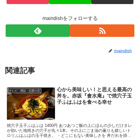
maindishをフォローする
maindish
関連記事
心から美味しい！と思える最高の
テレビ・雑誌・話題の店
丼を。赤坂『會水庵』で焼穴子玉
子ふはふはを食べる幸せ
焼穴子玉子ふはふは 1400円 あつあつご飯の上にほんの少しだけタレ
が効いた地焼きの穴子が丸々1本。その上にごま油の薫りも嬉しいト
ロリふはふはの玉子焼き。 ・どこにもない美味しさを 丼だれを掛け