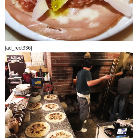
[ad_rect336]