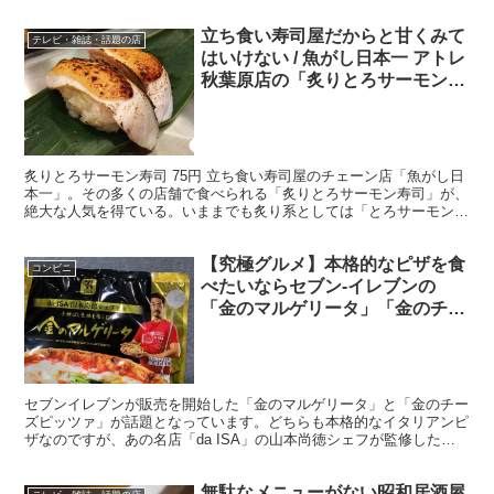
て海苔を乗せて出来上がり。このシンプルで、高潔...
立ち食い寿司屋だからと甘くみて
テレビ・雑誌・話題の店
はいけない / 魚がし日本一 アトレ
秋葉原店の「炙りとろサーモン寿
司」
炙りとろサーモン寿司 75円 立ち食い寿司屋のチェーン店「魚がし日
本一」。その多くの店舗で食べられる「炙りとろサーモン寿司」が、
絶大な人気を得ている。いままでも炙り系としては「とろサーモンマ
ヨネーズ寿司」が人気を博していたが、じわじわと「炙...
【究極グルメ】本格的なピザを食
コンビニ
べたいならセブン-イレブンの
「金のマルゲリータ」「金のチー
ズピッツァ」です
セブンイレブンが販売を開始した「金のマルゲリータ」と「金のチー
ズピッツァ」が話題となっています。どちらも本格的なイタリアンピ
ザなのですが、あの名店「da ISA」の山本尚徳シェフが監修したと
あって、そのこだわりっぷりはワンランク上。 ・弾力...
無駄なメニューがない昭和居酒屋