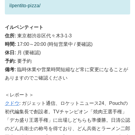
ilpentito-pizza/
イルペンティート
住所:
東京都渋谷区代々木3-1-3
時間:
17:00～20:00 (時短営業中 / 要確認)
休日:
月 (要確認)
予約:
要予約
備考:
臨時休業や営業時間短縮など常に変更になることが
ありますのでご確認ください
＜レポート＞
クドウ
: ガジェット通信、ロケットニュース24、Pouchの
初代編集長で創設者。TVチャンピオン「焼肉王選手権」
「デカ盛り王選手権」に出場しどちらも準優勝。日清公認
のどん兵衛士の称号を得ており、どん兵衛とラーメン二郎