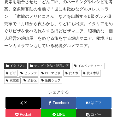
要素を融合させた「どん二郎」のネーミングやレシピを考
案。空条海苔助の名義で「世にも微妙なグルメレストラ
ン」「彦龍のノリヒコさん」などを出版するB級グルメ研
究家で「月曜から夜ふかし」などにも出演。イタリアをめ
ぐりピザを食べる旅をするほどピザマニア。昭和的な「個
人経営の焼肉屋」をめぐる旅をする焼肉マニア。秘境ドロ
ーンカメラマンもしている秘境グルメマニア。
イタリアン
テレビ・雑誌・話題の店
イルペンティート
ピザ
ピッツァ
ローマピザ
代々木
代々木駅
東京都
渋谷区
生田シェフ
シェアする
X
Facebook
はてブ
Pocket
LINE
コピー