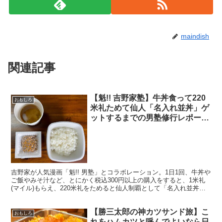
maindish
関連記事
【魁!! 吉野家塾】牛丼食って220
おもしろ
米礼ためて仙人「名入れ並丼」ゲ
ットするまでの男塾修行レポー
ト！ 2021年8月2日の報告
吉野家が人気漫画「魁!! 男塾」とコラボレーション。1日1回、牛丼や
ご飯やみそ汁など、とにかく税込300円以上の購入をすると、1米礼
(マイル)もらえ、220米礼をためると仙人制覇として「名入れ並丼」
が贈呈されるので、できる限り毎日食べて米礼...
【勝三太郎の神カツサンド旅】こ
おもしろ
れをハムカツと呼んでよいなら日