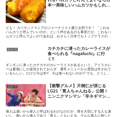
本一美味しいハムカツかもしれな
い / 堂山食堂
ども！ カツサンドマニアのジャーナリスト勝三太郎です！ 「これを
ハムカツと呼んでいいのか」という声があるのも事実だが、これをハ
ムカツと呼んでよいのであれば、おそらく日本でもトップクラスの美
味しいハムカツなのは間違いない。ハムカツを超越したハ...
カチカチに凍ったカレーライスが
おもしろ
食べられる『nagafuchi』に行
く!!
ギンギンに凍ったカチカチのカレーライスがあるという。アイスカレ
ーは夏場にしか提供されておらず、通常メニューから普段は外されて
いるらしい。だけど今は冬!! 今は食べれないのか!? でも、どうして
もアイスカレーなる料理を食べてみたい!!ネーミン...
【衝撃グルメ】片桐仁が演じる
おもしろ
LG21「胃人ちゃんねる」公開！
ニンニクマシマシ「辛ネギマシマ
シ濃厚ラー油担々麺」食べる
偉人は凄いから偉人と呼ばれるわけなのだが、胃を大切にする人も凄
いし、偉いから偉人であり「胃人」ともいえる。そんな胃人に扮した