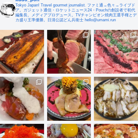
Tokyo Japan! Travel gourmet journalist. ファミ通→色々→ライブド
ア。ガジェット通信・ロケットニュース24・Pouchの創設者で初代
編集長。メディアプロデュース。TVチャンピオン焼肉王選手権とデ
カ盛り王準優勝。日清公認どん兵衛士 hello@umami.run