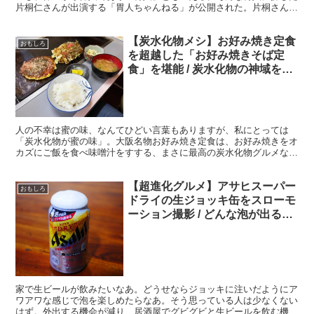
片桐仁さんが出演する「胃人ちゃんねる」が公開された。片桐さんが
ユ、ユ、ユーチューバーに!? ・胃人が辛ネギマシマシ濃...
【炭水化物メシ】お好み焼き定食
おもしろ
を超越した「お好み焼きそば定
食」を堪能 / 炭水化物の神域を刮
目せよ
人の不幸は蜜の味、なんてひどい言葉もありますが、私にとっては
「炭水化物が蜜の味」。大阪名物お好み焼き定食は、お好み焼きをオ
カズにご飯を食べ味噌汁をすする、まさに最高の炭水化物グルメなの
ですが、もっと最強のモンがあるんですよ。 ・まさに最強の...
【超進化グルメ】アサヒスーパー
おもしろ
ドライの生ジョッキ缶をスローモ
ーション撮影 / どんな泡が出るの
か検証と注意点
家で生ビールが飲みたいなあ。どうせならジョッキに注いだようにア
ワアワな感じで泡を楽しめたらなあ。そう思っている人は少なくない
はず。外出する機会が減り、居酒屋でグビグビと生ビールを飲む機会