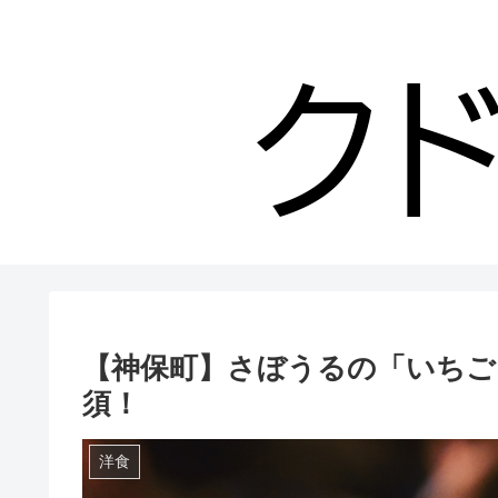
【神保町】さぼうるの「いちご
須！
洋食