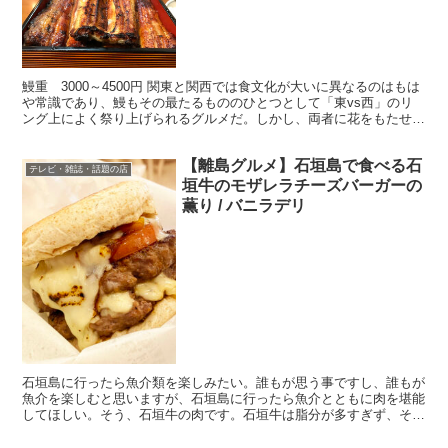
鰻重 3000～4500円 関東と関西では食文化が大いに異なるのはもは
や常識であり、鰻もその最たるもののひとつとして「東vs西」のリ
ング上によく祭り上げられるグルメだ。しかし、両者に花をもたせる
粋な鰻屋が東京都築地にある。 ・築地のやや外れ...
【離島グルメ】石垣島で食べる石
テレビ・雑誌・話題の店
垣牛のモザレラチーズバーガーの
薫り / バニラデリ
石垣島に行ったら魚介類を楽しみたい。誰もが思う事ですし、誰もが
魚介を楽しむと思いますが、石垣島に行ったら魚介とともに肉を堪能
してほしい。そう、石垣牛の肉です。石垣牛は脂分が多すぎず、それ
でいて旨味(甘味)濃厚。口当たりがサッパリしているので...