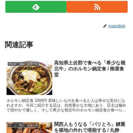
maindish
関連記事
高知県土佐郡で食べる「希少な嶺
テレビ・雑誌・話題の店
北牛」のホルモン鍋定食 / 柳屋食
堂
ホルモン鍋定食 1000円 美味しいものを食べると人は幸せな気分にな
れますが、今回ご紹介する店は、自然豊かな大地にあり、店主は極め
て穏やかで優しく、そして希少な嶺北牛のホルモン鍋定食が食べられ
る「幸せだらけの名店」です。 ・レトロで癒やされ...
関西人もうなる「パリとろ」鰻重
テレビ・雑誌・話題の店
を築地の外れで堪能する / 丸静