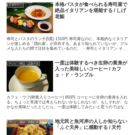
本格パスタが食べられる寿司屋で
イタリアン
絶品イタリアンを堪能する / しげ
老鮨
寿司とパスタのランチ(5貫) 1310円 寿司屋なのに、本格的なイタリア
ンが楽しめる「隠れ家」が存在する。あまり知られていないが、グル
メな人たちの間で注目を集めているのだ。 ・寿司とイタリアン その
店の名は『しげ老鮨』。寿司職人として匠のレ...
一度は体験するべき生卵の黄身が
テレビ・雑誌・話題の店
入った美味しいコーヒー / カフ
ェ・ド・ランブル
カフェ・ウフ(卵黄入りコーヒー) 850円 コーヒーに生卵の黄身を入れ
る。ちょっと常識では考えられないかもしれないが、もしそれが、な
かなか美味だったとしたら、一度は体験してみたいと思うのではない
だろうか？ ・コーヒーの美味しさの原理を追求 ...
地元民と魚河岸の人しか知らない
テレビ・雑誌・話題の店
「ふぐ天丼」に感動する / 天竹