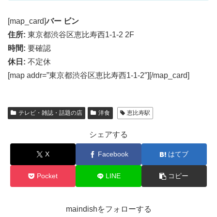
[map_card]
バー ビン
住所:
東京都渋谷区恵比寿西1-1-2 2F
時間:
要確認
休日:
不定休
[map addr=”東京都渋谷区恵比寿西1-1-2″][/map_card]
テレビ・雑誌・話題の店
洋食
恵比寿駅
シェアする
X
Facebook
はてブ
Pocket
LINE
コピー
maindishをフォローする