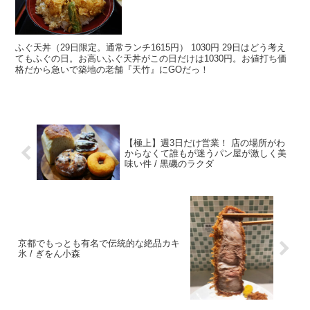
ふぐ天丼（29日限定。通常ランチ1615円） 1030円 29日はどう考え
てもふぐの日。お高いふぐ天丼がこの日だけは1030円。お値打ち価
格だから急いで築地の老舗『天竹』にGOだっ！
【極上】週3日だけ営業！ 店の場所がわ
からなくて誰もが迷うパン屋が激しく美
味い件 / 黒磯のラクダ
京都でもっとも有名で伝統的な絶品カキ
氷 / ぎをん小森