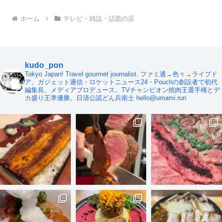
ホーム
テレビ・雑誌・話題の店
kudo_pon
Tokyo Japan! Travel gourmet journalist. ファミ通→色々→ライブド
ア。ガジェット通信・ロケットニュース24・Pouchの創設者で初代
編集長。メディアプロデュース。TVチャンピオン焼肉王選手権とデ
カ盛り王準優勝。日清公認どん兵衛士 hello@umami.run