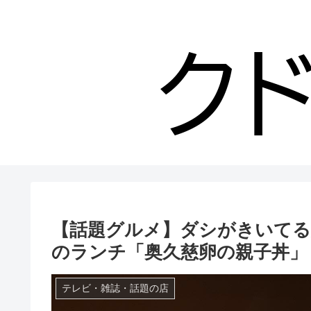
【話題グルメ】ダシがきいてる魅
のランチ「奥久慈卵の親子丼」
テレビ・雑誌・話題の店