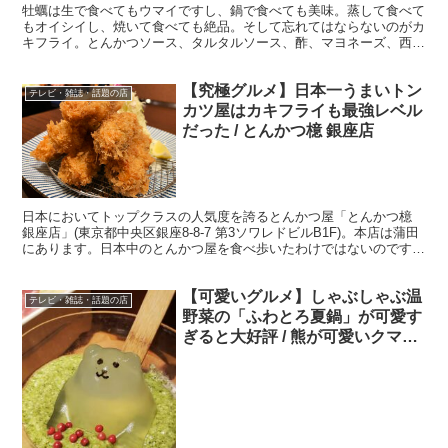
牡蠣は生で食べてもウマイですし、鍋で食べても美味。蒸して食べて
もオイシイし、焼いて食べても絶品。そして忘れてはならないのがカ
キフライ。とんかつソース、タルタルソース、酢、マヨネーズ、西洋
からし、何をつけても美味しいご馳走です。 ・牡蠣はプリ...
【究極グルメ】日本一うまいトン
テレビ・雑誌・話題の店
カツ屋はカキフライも最強レベル
だった / とんかつ檍 銀座店
日本においてトップクラスの人気度を誇るとんかつ屋「とんかつ檍
銀座店」(東京都中央区銀座8-8-7 第3ソワレドビルB1F)。本店は蒲田
にあります。日本中のとんかつ屋を食べ歩いたわけではないのです
が、この檍のとんかつを越えるとんかつに出会っ...
【可愛いグルメ】しゃぶしゃぶ温
テレビ・雑誌・話題の店
野菜の「ふわとろ夏鍋」が可愛す
ぎると大好評 / 熊が可愛いクマ
ー！