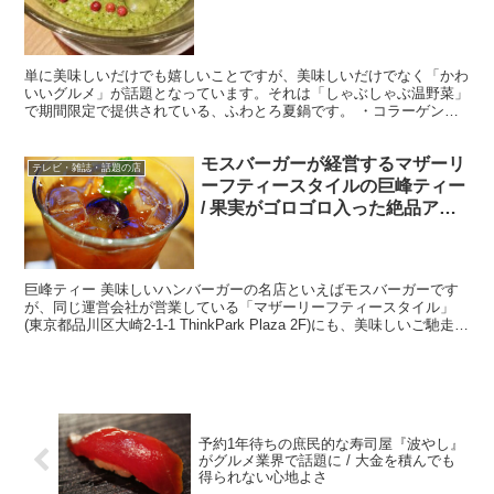
単に美味しいだけでも嬉しいことですが、美味しいだけでなく「かわ
いいグルメ」が話題となっています。それは「しゃぶしゃぶ温野菜」
で期間限定で提供されている、ふわとろ夏鍋です。 ・コラーゲンで
作られたクマ ふわとろ夏鍋は、厚い季節にピッタリのスタ...
モスバーガーが経営するマザーリ
テレビ・雑誌・話題の店
ーフティースタイルの巨峰ティー
/ 果実がゴロゴロ入った絶品アイ
スティー
巨峰ティー 美味しいハンバーガーの名店といえばモスバーガーです
が、同じ運営会社が営業している「マザーリーフティースタイル」
(東京都品川区大崎2-1-1 ThinkPark Plaza 2F)にも、美味しいご馳走が
用意されています。 ・とこと...
予約1年待ちの庶民的な寿司屋『波やし』
がグルメ業界で話題に / 大金を積んでも
得られない心地よさ