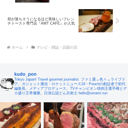
頬が落ちそうになるほど美味しいフレン
チトースト専門店『AMT CAFE』が人気
ホーム
テレビ・雑誌・話題の店
kudo_pon
Tokyo Japan! Travel gourmet journalist. ファミ通→色々→ライブド
ア。ガジェット通信・ロケットニュース24・Pouchの創設者で初代
編集長。メディアプロデュース。TVチャンピオン焼肉王選手権とデ
カ盛り王準優勝。日清公認どん兵衛士 hello@umami.run