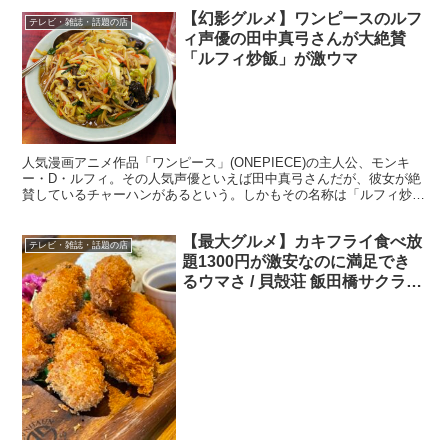
【幻影グルメ】ワンピースのルフ
テレビ・雑誌・話題の店
ィ声優の田中真弓さんが大絶賛
「ルフィ炒飯」が激ウマ
人気漫画アニメ作品「ワンピース」(ONEPIECE)の主人公、モンキ
ー・D・ルフィ。その人気声優といえば田中真弓さんだが、彼女が絶
賛しているチャーハンがあるという。しかもその名称は「ルフィ炒
飯」。本人も公認(黙認!?)しているチャーハンだと...
【最大グルメ】カキフライ食べ放
テレビ・雑誌・話題の店
題1300円が激安なのに満足でき
るウマさ / 貝殻荘 飯田橋サクラテ
ラス店