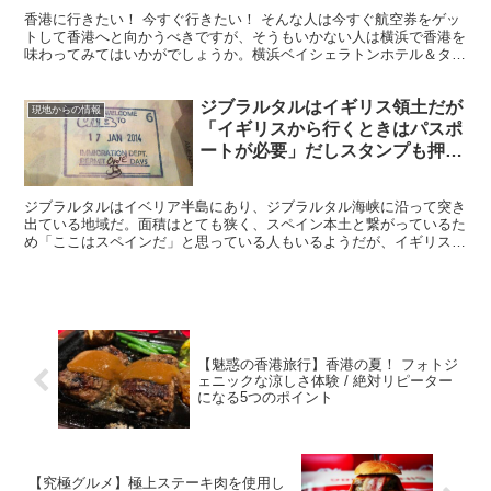
香港に行きたい！ 今すぐ行きたい！ そんな人は今すぐ航空券をゲッ
トして香港へと向かうべきですが、そうもいかない人は横浜で香港を
味わってみてはいかがでしょうか。横浜ベイシェラトンホテル＆タワ
ーズで食べた香港料理が絶品でしたので、皆さんに推奨し...
ジブラルタルはイギリス領土だが
現地からの情報
「イギリスから行くときはパスポ
ートが必要」だしスタンプも押さ
れる
ジブラルタルはイベリア半島にあり、ジブラルタル海峡に沿って突き
出ている地域だ。面積はとても狭く、スペイン本土と繋がっているた
め「ここはスペインだ」と思っている人もいるようだが、イギリス領
土である。
【魅惑の香港旅行】香港の夏！ フォトジ
ェニックな涼しさ体験 / 絶対リピーター
になる5つのポイント
【究極グルメ】極上ステーキ肉を使用し