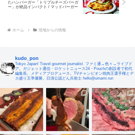
たハンバーガー「トリプルチーズバーガ
ー」が絶品インパクト / マッドバーガー
ホーム
現地からの情報
kudo_pon
Tokyo Japan! Travel gourmet journalist. ファミ通→色々→ライブド
ア。ガジェット通信・ロケットニュース24・Pouchの創設者で初代
編集長。メディアプロデュース。TVチャンピオン焼肉王選手権とデ
カ盛り王準優勝。日清公認どん兵衛士 hello@umami.run