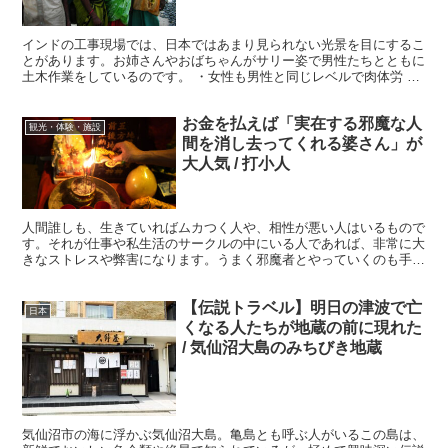
インドの工事現場では、日本ではあまり見られない光景を目にするこ
とがあります。お姉さんやおばちゃんがサリー姿で男性たちとともに
土木作業をしているのです。 ・女性も男性と同じレベルで肉体労 男
女平等、男女同列、そういう言葉が適切かどうか明確に言...
お金を払えば「実在する邪魔な人
観光・体験・施設
間を消し去ってくれる婆さん」が
大人気 / 打小人
人間誰しも、生きていればムカつく人や、相性が悪い人はいるもので
す。それが仕事や私生活のサークルの中にいる人であれば、非常に大
きなストレスや弊害になります。うまく邪魔者とやっていくのも手で
すが、邪魔者を消し去るのも手かもしれません。 ・たった...
【伝説トラベル】明日の津波で亡
日本
くなる人たちが地蔵の前に現れた
/ 気仙沼大島のみちびき地蔵
気仙沼市の海に浮かぶ気仙沼大島。亀島とも呼ぶ人がいるこの島は、