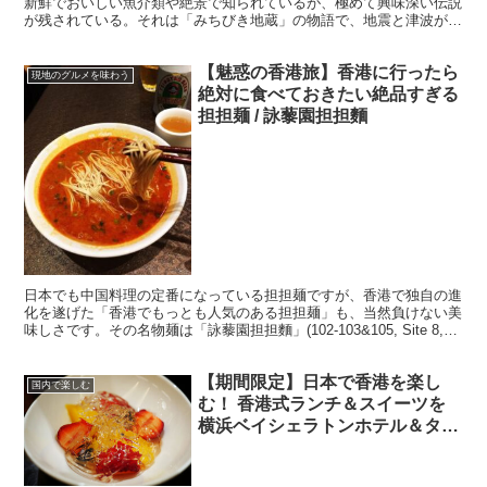
新鮮でおいしい魚介類や絶景で知られているが、極めて興味深い伝説
が残されている。それは「みちびき地蔵」の物語で、地震と津波が多
い国、日本だからこその伝説といえる。 ・亡くなる前日に...
【魅惑の香港旅】香港に行ったら
現地のグルメを味わう
絶対に食べておきたい絶品すぎる
担担麺 / 詠藜園担担麵
日本でも中国料理の定番になっている担担麺ですが、香港で独自の進
化を遂げた「香港でもっとも人気のある担担麺」も、当然負けない美
味しさです。その名物麺は「詠藜園担担麵」(102-103&105, Site 8,
Wonderful Worlds...
【期間限定】日本で香港を楽し
国内で楽しむ
む！ 香港式ランチ＆スイーツを
横浜ベイシェラトンホテル＆タワ
ーズで堪能