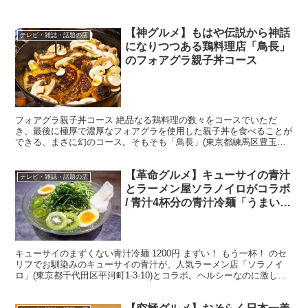
【神グルメ】もはや伝説から神話
テレビ・雑誌・話題の店
になりつつある鶏料理店「鳥長」
のフォアグラ親子丼コース
フォアグラ親子丼コース 絶品なる鶏料理の数々をコースでいただ
き、最後に極厚で濃厚なフォアグラを使用した親子丼を食べることが
できる、まさに幻のコース。そもそも「鳥長」(東京都練馬区豊玉北
4-31-8)は予約が取りにくい事でも知られており、フォ...
【革命グルメ】キューサイの青汁
テレビ・雑誌・話題の店
とラーメン屋ソラノイロがコラボ
/ 青汁4杯分の青汁冷麺「うまい！
もう一杯！」
キューサイのまずくない青汁冷麺 1200円 まずい！ もう一杯！ のセ
リフでお馴染みのキューサイの青汁が、人気ラーメン店「ソラノイ
ロ」(東京都千代田区平河町1-3-10)とコラボ。ヘルシーなのに激しく
美味しい「青汁冷麺」の販売を開始し、大き...