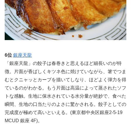
6位
銀座天龍
「銀座天龍」の餃子は春巻きと思えるほど細長いのが特
徴。片面が香ばしくキツネ色に焼けていながら、箸でつま
むとクニャッとカーブを描いてしなり、ほどよく弾力を得
ているのがわかる。もう片面は高温によって蒸されたソフ
トな感触。生地に保水されている水分量が絶妙で、食べた
瞬間、生地の口当たりのよさに驚かされる。餃子としての
完成度が極めて高いといえる。(東京都中央区銀座2-5-19
MCUD 銀座 4F)。