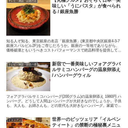
【究極グルメ】おそらく日本一美
テレビ・雑誌・話題の店
味しい「うにパスタ」が食べられ
る / 銀座魚勝
知る人ぞ知る、東京銀座の名店「銀座魚勝」(東京都中央区銀座4-3-7
銀座スバルビル2F)をご存じだろうか。銀座の一等地でありながら、
価格破壊ともいうべきコストパフォーマンスで絶品料理を提供してい
る優良店。 ・大将のセンスと愛情が編み出した...
新宿で一番美味しいフォアグラバ
テレビ・雑誌・話題の店
ルサミコハンバーグの温泉卵添え
/ ハンバーグウィル
フォアグラバルサミコハンバーグ(200グラム)の温泉卵添え 1980円 ハ
ンバーグ。どうして人間はハンバーグが大好きなのでしょうか。子供
も、大人も、お姉さんも、どの世代も大好きなハンバーグ。家庭で食
べるハンバーグも美味しいものですが、リッチ...
世界一のピッツェリア「イルペン
イタリアン
ティート」の禁断の極秘裏メニュ