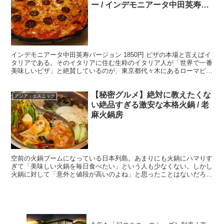
ー / インデモニアータ中田英寿バ
ージョン
インデモニアータ中田英寿バージョン 1850円 ピザの本場と言えばイ
タリアである。そのイタリアに住む生粋のイタリア人が「世界で一番
美味しいピザ」と絶賛しているのが、東京都代々木にあるローマピザ
の名店「イルペンティート」だ。生粋のイタリア人だ...
【秘密グルメ】絶対に教えたくな
アジア・エスニック
い絶品すぎる激安な本格火鍋 / 老
麻火鍋房
空前の火鍋ブームになっている日本列島。あまりにも火鍋にハマりす
ぎて「美味しい火鍋を毎日食べたい」という人も少なくない。しかし
火鍋に対して「意外と値段が高いのよね」と思ったことはないだろう
か。美味ければ高い、安ければイマイチ、と思ったことはな...