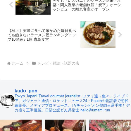
今年も「幻のカニ」のシーズン到来 / 京
都・間人温泉の老舗旅館「炭平」オーシ
ャンビューの離れ客室がオープン
【極上】実際に食べて確かめた毎日食べ
ても飽きないラーメン屋ランキングトッ
プ10発表 / 1位 青島食堂
ホーム
テレビ・雑誌・話題の店
kudo_pon
Tokyo Japan! Travel gourmet journalist. ファミ通→色々→ライブド
ア。ガジェット通信・ロケットニュース24・Pouchの創設者で初代
編集長。メディアプロデュース。TVチャンピオン焼肉王選手権とデ
カ盛り王準優勝。日清公認どん兵衛士 hello@umami.run