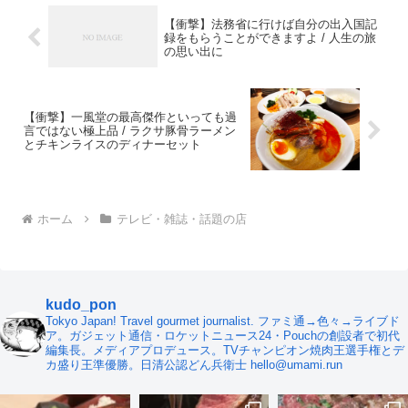
【衝撃】法務省に行けば自分の出入国記
録をもらうことができますよ / 人生の旅
の思い出に
【衝撃】一風堂の最高傑作といっても過
言ではない極上品 / ラクサ豚骨ラーメン
とチキンライスのディナーセット
ホーム
テレビ・雑誌・話題の店
kudo_pon
Tokyo Japan! Travel gourmet journalist. ファミ通→色々→ライブド
ア。ガジェット通信・ロケットニュース24・Pouchの創設者で初代
編集長。メディアプロデュース。TVチャンピオン焼肉王選手権とデ
カ盛り王準優勝。日清公認どん兵衛士 hello@umami.run