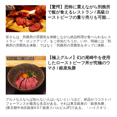
【驚愕】恐怖に震えながら刑務所
洋食
で飯が食えるレストラン / 高級ロ
ーストビーフの量り売りも可能
「ザ・ロックアップ」
皆さんは、刑務所の雰囲気を体験しながら絶品料理が食べられるレス
トラン「ザ・ロックアップ」をご存知だろうか。いや、明確には「刑
務所の雰囲気を体験」ではなく「刑務所の雰囲気をポップに体験」で
きるレストランというべきか。 ・店員はすべてコスプレ ...
【極上グルメ】幻の尾崎牛を使用
テレビ・雑誌・話題の店
したローストビーフ丼が究極のウ
マさ / 銀座魚勝
グルメな人ならば知らない人はいないというほど、絶品かつコストパ
フォーマンスが最高な名店がある。それは東京銀座の「銀座魚勝」
(東京都中央区銀座4-3-7 銀座スバルビル2F)である。 ・ハイクオリテ
ィな料理 銀座魚勝は食材と無美味しさからは考...