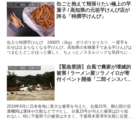
缶ごと抱えて頬張りたい極上の芋
テレビ・雑誌・話題の店
菓子 / 高知県の元祖芋けんぴ店が
誇る「特撰芋けんぴ」
缶入り特撰芋けんぴ 2400円（1kg） ポリポリカリカリ、一度手を
出せば止まらなくなる芋けんぴ。高知県の名物菓子である芋けんぴは
つまむとどこかほっと優しく、ちょっとノスタルジックな気持ちにも
浸ってしまう油菓子です。今回はこれからの季節、贈...
【緊急要請】台風で農家が壊滅的
テレビ・雑誌・話題の店
被害 / ラーメン屋ソラノイロが寄
付イベント開催「二郎インスパイ
ア夢を語れコラボ」
2019年9月に日本各地に甚大な被害を与えた、台風15号。都心部の交
通機関は運休や欠航などでマヒし、台風15号が与えた被害は計り知
れない。特に千葉県での被害は大きく、千葉県木更津市矢那に位置す
る「耕す木更津農場」では、悲惨な状況となっている...