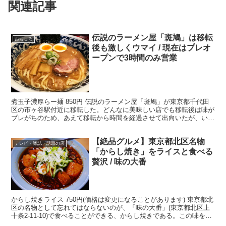
関連記事
伝説のラーメン屋「斑鳩」は移転
おもしろ
後も激しくウマイ / 現在はプレオ
ープンで3時間のみ営業
煮玉子濃厚らー麺 850円 伝説のラーメン屋「斑鳩」が東京都千代田
区の市ヶ谷駅付近に移転した。どんなに美味しい店でも移転後は味が
ブレがちのため、あえて移転から時間を経過させて出向いたが、いや
はや「斑鳩」の名に恥じない「斑鳩っぷり」だった。素...
【絶品グルメ】東京都北区名物
テレビ・雑誌・話題の店
「からし焼き」をライスと食べる
贅沢 / 味の大番
からし焼きライス 750円(価格は変更になることがあります) 東京都北
区の名物として忘れてはならないのが、「味の大番」(東京都北区上
十条2-11-10)で食べることができる、からし焼きである。この味を求
めて遠方からやってくる人もいるし、懐か...