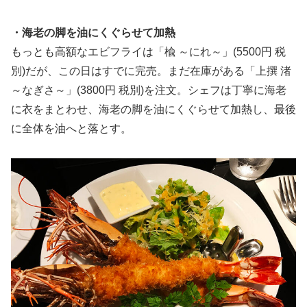
・海老の脚を油にくぐらせて加熱
もっとも高額なエビフライは「楡 ～にれ～」(5500円 税
別)だが、この日はすでに完売。まだ在庫がある「上撰 渚
～なぎさ～」(3800円 税別)を注文。シェフは丁寧に海老
に衣をまとわせ、海老の脚を油にくぐらせて加熱し、最後
に全体を油へと落とす。