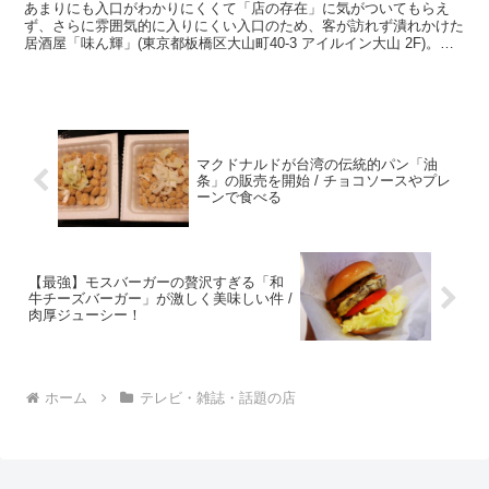
あまりにも入口がわかりにくくて「店の存在」に気がついてもらえ
ず、さらに雰囲気的に入りにくい入口のため、客が訪れず潰れかけた
居酒屋「味ん輝」(東京都板橋区大山町40-3 アイルイン大山 2F)。一
人で店に入ると、だだっ広いワンルームでポツンと...
マクドナルドが台湾の伝統的パン「油
条」の販売を開始 / チョコソースやプレ
ーンで食べる
【最強】モスバーガーの贅沢すぎる「和
牛チーズバーガー」が激しく美味しい件 /
肉厚ジューシー！
ホーム
テレビ・雑誌・話題の店