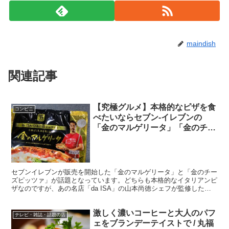
maindish
関連記事
【究極グルメ】本格的なピザを食
コンビニ
べたいならセブン-イレブンの
「金のマルゲリータ」「金のチー
ズピッツァ」です
セブンイレブンが販売を開始した「金のマルゲリータ」と「金のチー
ズピッツァ」が話題となっています。どちらも本格的なイタリアンピ
ザなのですが、あの名店「da ISA」の山本尚徳シェフが監修したと
あって、そのこだわりっぷりはワンランク上。 ・弾力...
激しく濃いコーヒーと大人のパフ
テレビ・雑誌・話題の店
ェをブランデーテイストで / 丸福