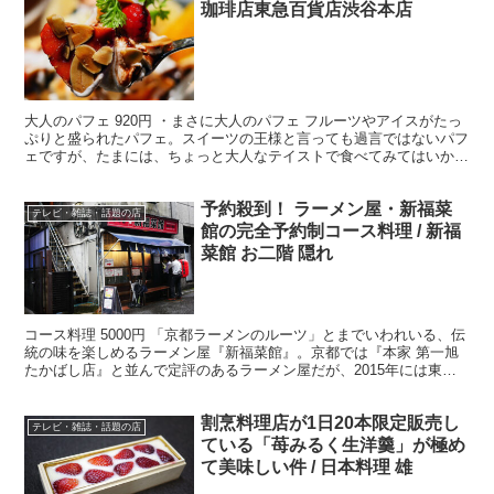
珈琲店東急百貨店渋谷本店
大人のパフェ 920円 ・まさに大人のパフェ フルーツやアイスがたっ
ぷりと盛られたパフェ。スイーツの王様と言っても過言ではないパフ
ェですが、たまには、ちょっと大人なテイストで食べてみてはいかが
でしょうか。「丸福珈琲店東急百貨店渋谷本店」(東...
予約殺到！ ラーメン屋・新福菜
テレビ・雑誌・話題の店
館の完全予約制コース料理 / 新福
菜館 お二階 隠れ
コース料理 5000円 「京都ラーメンのルーツ」とまでいわれいる、伝
統の味を楽しめるラーメン屋『新福菜館』。京都では『本家 第一旭
たかばし店』と並んで定評のあるラーメン屋だが、2015年には東京
麻布十番に店舗展開し、人気を博している。 ・...
割烹料理店が1日20本限定販売し
テレビ・雑誌・話題の店
ている「苺みるく生洋羹」が極め
て美味しい件 / 日本料理 雄