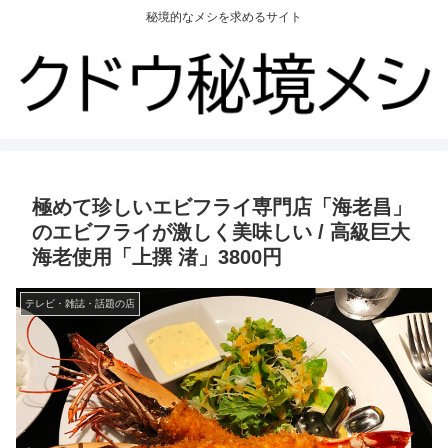
秘境的なメシを求めるサイト
極めて珍しいエビフライ専門店「海老昌」
のエビフライが激しく美味しい / 高級巨大
海老使用「上撰 渚」3800円
テレビ・雑誌・話題の店