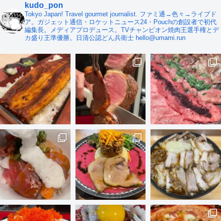
kudo_pon
Tokyo Japan! Travel gourmet journalist. ファミ通→色々→ライブド
ア。ガジェット通信・ロケットニュース24・Pouchの創設者で初代
編集長。メディアプロデュース。TVチャンピオン焼肉王選手権とデ
カ盛り王準優勝。日清公認どん兵衛士 hello@umami.run