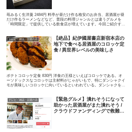
苺みるく生洋羹 2484円 料亭が昼だけ作る格安のお弁当、居酒屋が昼
だけ作るラーメンなどなど、普段の料理ジャンルとは違うグルメを
「時間限定」で提供している飲食店が増えています。今回ご紹介する
割烹料理店「日本料理 雄」(東京都渋谷区広尾1-1...
【絶品】紀伊國屋書店新宿本店の
テレビ・雑誌・話題の店
地下で食べる居酒屋のコロッケ定
食 / 異世界レベルの美味しさ
ポテトコロッケ定食 830円 洋食の王様といえばコロッケである。オ
ーソドックスなコロッケは主材料がじゃがいもで、特にダンシャクイ
モが美味しいコロッケに向いているといわれている。ダンシャクを潰
してマッシュポテト状にし、パン粉を纏わせて油に投入...
【緊急グルメ】潰れそうになって
テレビ・雑誌・話題の店
助かった居酒屋がまた潰れそう /
クラウドファンディングで救難信
号「味ん輝」