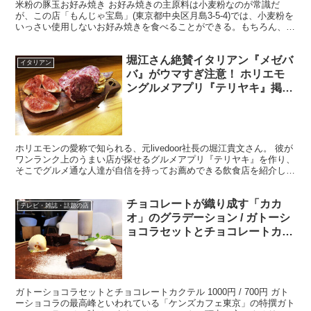
米粉の豚玉お好み焼き お好み焼きの主原料は小麦粉なのが常識だ
が、この店「もんじゃ宝島」(東京都中央区月島3-5-4)では、小麦粉を
いっさい使用しないお好み焼きを食べることができる。もちろん、も
んじゃ焼きも米粉で食べることが可能だ。 ・モチモ...
堀江さん絶賛イタリアン『メゼバ
イタリアン
バ』がウマすぎ注意！ ホリエモ
ングルメアプリ『テリヤキ』掲載
店めぐり旅
ホリエモンの愛称で知られる、元livedoor社長の堀江貴文さん。 彼が
ワンランク上のうまい店が探せるグルメアプリ『テリヤキ』を作り、
そこでグルメ通な人達が自信を持ってお薦めできる飲食店を紹介して
います。 その『テリヤキ』掲載店をめぐる旅。...
チョコレートが織り成す「カカ
テレビ・雑誌・話題の店
オ」のグラデーション / ガトーシ
ョコラセットとチョコレートカク
テル
ガトーショコラセットとチョコレートカクテル 1000円 / 700円 ガト
ーショコラの最高峰といわれている「ケンズカフェ東京」の特撰ガト