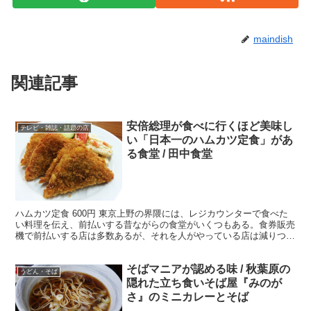
maindish
関連記事
安倍総理が食べに行くほど美味し
テレビ・雑誌・話題の店
い「日本一のハムカツ定食」があ
る食堂 / 田中食堂
ハムカツ定食 600円 東京上野の界隈には、レジカウンターで食べた
い料理を伝え、前払いする昔ながらの食堂がいくつもある。食券販売
機で前払いする店は多数あるが、それを人がやっている店は減りつつ
ある。 ・グルメマニアの間で高い評価を受ける 20...
そばマニアが認める味 / 秋葉原の
うどん・そば
隠れた立ち食いそば屋『みのが
さ』のミニカレーとそば