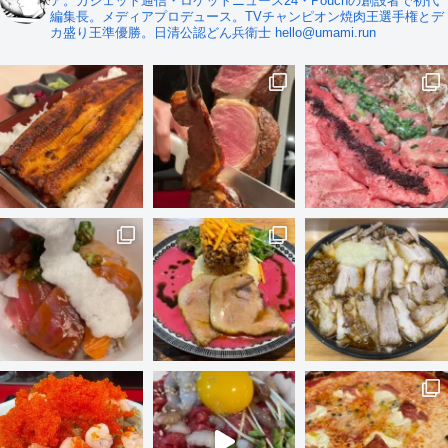
ア。ガジェット通信・ロケットニュース24・Pouchの創設者で初代
編集長。メディアプロデュース。TVチャンピオン焼肉王選手権とデ
カ盛り王準優勝。日清公認どん兵衛士 hello@umami.run