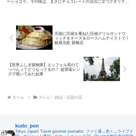
ーショコラ。その味は、まさにチョコレートの頂点に立つクオリテ
ィ。 そんな特撰ガトーショコラを使用した、特...
圧縮に圧縮を重ねた圧縮グリルサンドウ
ィッチをチーズ＆ロースハムテイストで /
銀座北欧 新橋店
【世界ふしぎ探検隊】エッフェル塔のて
っぺんってどうなってるの？ 超望遠レン
ズで覗いてみた結果
ホーム
テレビ・雑誌・話題の店
kudo_pon
Tokyo Japan! Travel gourmet journalist. ファミ通→色々→ライブド