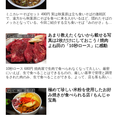
ミニカレーそばセット 490円 実は秋葉原は立ち食いそばの激戦区
で、遠方から秋葉原にそばを食べに来る人がいるほど、隠れたそばの
メッカとなっている。今回ご紹介する立ち食いそば『みのがさ』も、
名店のひとつ。 ・戸隠産のプレミアムそば粉 この店は...
あまり教えたくないから載せる写
テレビ・雑誌・話題の店
真は2枚だけにしておこう / 焼肉
よね田の「10秒ロース」に感動
10秒ロース 680円 焼肉屋で生肉で食べられなくなって久しい。厳密
にいえば、生で食べることはできるものの、厳しい基準で管理と調理
をされた肉のみ、生で食べることができる。よって、店も客も高いハ
ードルゆえに生肉から疎遠になりつつある。 ・やむ...
極めて珍しい米粉を使用したお好
テレビ・雑誌・話題の店
み焼きが食べられる店 / もんじゃ
宝島