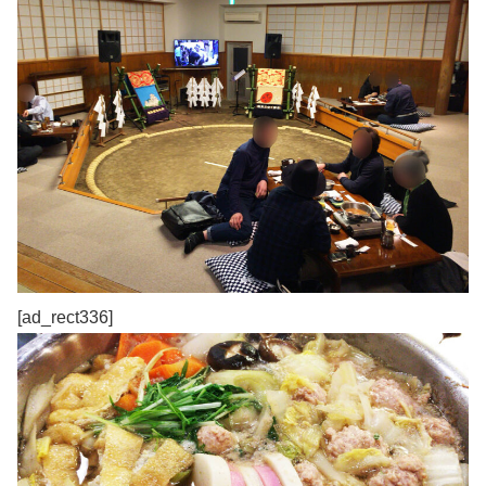
[ad_rect336]