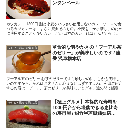
ンタンベール
カツカレー 1300円 脂と小麦をいっさい使用しないカレーソースで食
べるカツカレーは、まさに贅沢そのもの。小麦を「かさ増し」のため
に使用することが多いカレーだが(日本のカレーはほとんどがそうだ
が)、そういう視点で考えれば、小麦以外の「美味し...
革命的な爽やかさの「プーアル茶
テレビ・雑誌・話題の店
のゼリー」が美味しいのです / 馥
香 浅草橋本店
プーアル茶のゼリー お茶のゼリーですら珍しいのに、しかも美味し
いのですから、それはお客さんが絶えないはずですよね。今回ご紹介
するお店は、プーアル茶のゼリーが美味しいとグルメ通の間で話題に
なっているお店です。 ・、本格的な中華料理の店 そのお...
【極上グルメ】本格的な寿司を
テレビ・雑誌・話題の店
1000円台から堪能できる恵比寿
の寿司屋 / 鮨竹半若槻姉妹店
「KARUME」(カルメ)