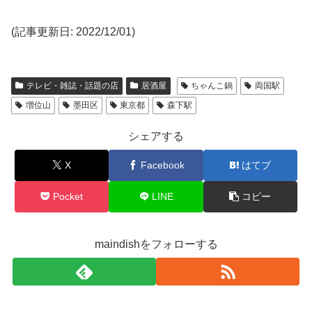
(記事更新日: 2022/12/01)
テレビ・雑誌・話題の店
居酒屋
ちゃんこ鍋
両国駅
増位山
墨田区
東京都
森下駅
シェアする
X
Facebook
はてブ
Pocket
LINE
コピー
maindishをフォローする