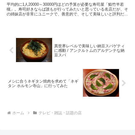
平均的に1人20000～30000円ほどの予算が必要な寿司屋「鮨竹半若
槻」。寿司好きならば誰もが行ってみたいと思っている名店だが、そ
の姉妹店が非常にユニークで、善意的で、そして美味しいと評判だ。
そしてなにより、激しく安い。 ・特に人気なのが...
異世界レベルで美味しい納豆スパゲティ
に感動 / アンクルトムのアルデンテな納
豆スパ
メシに合うネギタン焼肉を求めて「ネギ
タン ホルモン寺山」に行ってみた
ホーム
テレビ・雑誌・話題の店