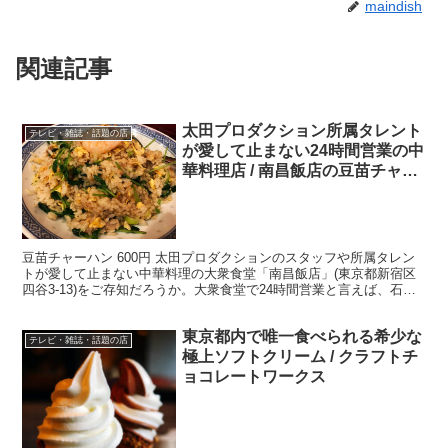
maindish
関連記事
太田プロダクション所属タレント
テレビ・雑誌・話題の店
が愛して止まない24時間営業の中
華料理店 / 南昌飯店の豆苗チャー
ハン
豆苗チャーハン 600円 太田プロダクションのスタッフや所属タレン
トが愛して止まない中華料理の大衆食堂「南昌飯店」(東京都新宿区
四谷3-13)をご存知だろうか。大衆食堂で24時間営業と言えば、石川
県小松市の「みなとや食堂」が有名だが、なんと...
東京都内で唯一食べられる希少な
テレビ・雑誌・話題の店
極上ソフトクリーム / クラフトチ
ョコレートワークス