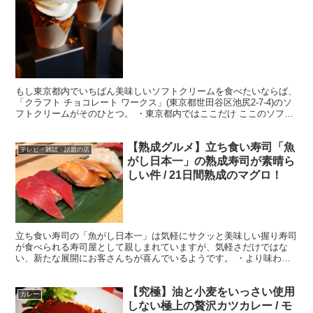
もし東京都内でいちばん美味しいソフトクリームを食べたいならば、
「クラフト チョコレート ワークス」(東京都世田谷区池尻2-7-4)のソ
フトクリームがそのひとつ。 ・東京都内ではここだけ ここのソフト
クリームは香川県の「大山牧場」から直送され...
【熟成グルメ】立ち食い寿司「魚
テレビ・雑誌・話題の店
がし日本一」の熟成寿司が素晴ら
しい件 / 21日間熟成のマグロ！
立ち食い寿司の「魚がし日本一」は気軽にサクッと美味しい握り寿司
が食べられる寿司屋として親しまれていますが、気軽さだけではな
い、新たな展開にお客さんちが喜んでいるようです。 ・より味わい
深い寿司を堪能 魚がし日本一 の熟成寿司が好評を得ている...
【究極】油と小麦をいっさい使用
カレー
しない極上の贅沢カツカレー / モ