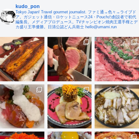
kudo_pon
Tokyo Japan! Travel gourmet journalist. ファミ通→色々→ライブド
ア。ガジェット通信・ロケットニュース24・Pouchの創設者で初代
編集長。メディアプロデュース。TVチャンピオン焼肉王選手権とデ
カ盛り王準優勝。日清公認どん兵衛士 hello@umami.run