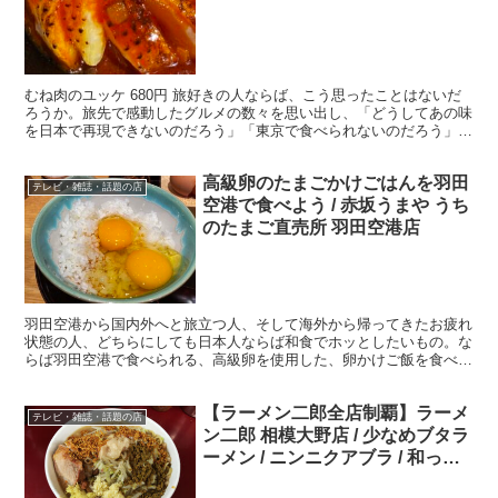
むね肉のユッケ 680円 旅好きの人ならば、こう思ったことはないだ
ろうか。旅先で感動したグルメの数々を思い出し、「どうしてあの味
を日本で再現できないのだろう」「東京で食べられないのだろう」
と。九州地方の鶏肉料理は涙が出るほど美味しいが、それ...
高級卵のたまごかけごはんを羽田
テレビ・雑誌・話題の店
空港で食べよう / 赤坂うまや うち
のたまご直売所 羽田空港店
羽田空港から国内外へと旅立つ人、そして海外から帰ってきたお疲れ
状態の人、どちらにしても日本人ならば和食でホッとしたいもの。な
らば羽田空港で食べられる、高級卵を使用した、卵かけご飯を食べて
みてはどうだろうか。 「赤坂うまや うちのたまご直売所...
【ラーメン二郎全店制覇】ラーメ
テレビ・雑誌・話題の店
ン二郎 相模大野店 / 少なめブタラ
ーメン / ニンニクアブラ / 和っカ
レー フライドガーリック 生姜