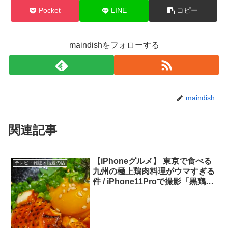
Pocket
LINE
コピー
maindishをフォローする
maindish
関連記事
【iPhoneグルメ】 東京で食べる
テレビ・雑誌・話題の店
九州の極上鶏肉料理がウマすぎる
件 / iPhone11Proで撮影「黒鶏フ
ァニー」