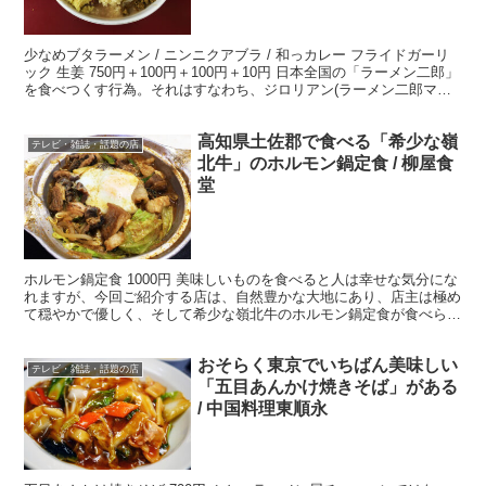
少なめブタラーメン / ニンニクアブラ / 和っカレー フライドガーリ
ック 生姜 750円＋100円＋100円＋10円 日本全国の「ラーメン二郎」
を食べつくす行為。それはすなわち、ジロリアン(ラーメン二郎マニ
ア)を超越したラーメン二郎の神、...
高知県土佐郡で食べる「希少な嶺
テレビ・雑誌・話題の店
北牛」のホルモン鍋定食 / 柳屋食
堂
ホルモン鍋定食 1000円 美味しいものを食べると人は幸せな気分にな
れますが、今回ご紹介する店は、自然豊かな大地にあり、店主は極め
て穏やかで優しく、そして希少な嶺北牛のホルモン鍋定食が食べられ
る「幸せだらけの名店」です。 ・レトロで癒やされ...
おそらく東京でいちばん美味しい
テレビ・雑誌・話題の店
「五目あんかけ焼きそば」がある
/ 中国料理東順永