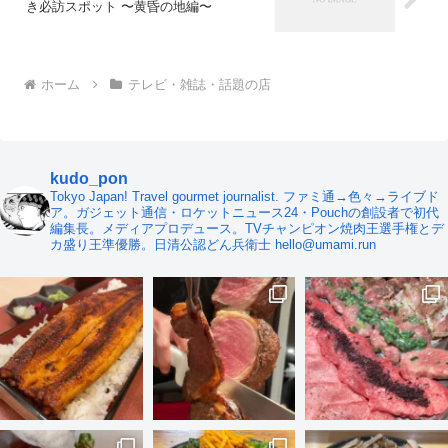
き必訪スポット 〜黄昏の地編〜
ホーム
テレビ・雑誌・話題の店
kudo_pon
Tokyo Japan! Travel gourmet journalist. ファミ通→色々→ライブド
ア。ガジェット通信・ロケットニュース24・Pouchの創設者で初代
編集長。メディアプロデュース。TVチャンピオン焼肉王選手権とデ
カ盛り王準優勝。日清公認どん兵衛士 hello@umami.run