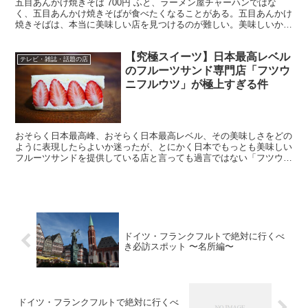
五目あんかけ焼きそば 700円 ふと、ラーメン屋チャーハンではな
く、五目あんかけ焼きそばが食べたくなることがある。五目あんかけ
焼きそばは、本当に美味しい店を見つけるのが難しい。美味しいか、
イマイチか、その完成度がハッキリしており、「まあまあ...
【究極スイーツ】日本最高レベル
テレビ・雑誌・話題の店
のフルーツサンド専門店「フツウ
ニフルウツ」が極上すぎる件
おそらく日本最高峰、おそらく日本最高レベル、その美味しさをどの
ように表現したらよいか迷ったが、とにかく日本でもっとも美味しい
フルーツサンドを提供している店と言っても過言ではない「フツウニ
フルウツ」(東京都目黒区中目黒1-1-71)。 ・全国...
ドイツ・フランクフルトで絶対に行くべ
き必訪スポット 〜名所編〜
ドイツ・フランクフルトで絶対に行くべ