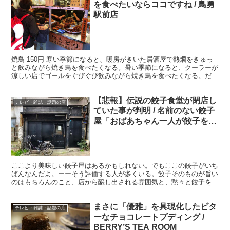
を食べたいならココですね / 鳥勇
駅前店
焼鳥 150円 寒い季節になると、暖房がきいた居酒屋で熱燗をきゅっ
と飲みながら焼き鳥を食べたくなる。暑い季節になると、クーラーが
涼しい店でゴールをぐびぐび飲みながら焼き鳥を食べたくなる。だけ
ど今回ご紹介する店は、完全なる立ち食い焼鳥屋「鳥勇...
【悲報】伝説の餃子食堂が閉店し
テレビ・雑誌・話題の店
ていた事が判明 / 名前のない餃子
屋「おばあちゃん一人が餃子を焼
く店」
ここより美味しい餃子屋はあるかもしれない。でもここの餃子がいち
ばんなんだよ。ーーそう評価する人が多くいる。餃子そのものが旨い
のはもちろんのこと、店から醸し出される雰囲気と、黙々と餃子を焼
き続けるおばあちゃんからにじみ出る「情緒」が餃子の旨味...
まさに「優雅」を具現化したビタ
テレビ・雑誌・話題の店
ーなチョコレートプディング /
BERRY’S TEA ROOM