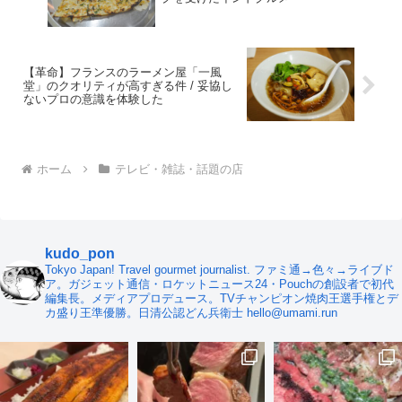
【革命】フランスのラーメン屋「一風
堂」のクオリティが高すぎる件 / 妥協し
ないプロの意識を体験した
ホーム
テレビ・雑誌・話題の店
kudo_pon
Tokyo Japan! Travel gourmet journalist. ファミ通→色々→ライブド
ア。ガジェット通信・ロケットニュース24・Pouchの創設者で初代
編集長。メディアプロデュース。TVチャンピオン焼肉王選手権とデ
カ盛り王準優勝。日清公認どん兵衛士 hello@umami.run