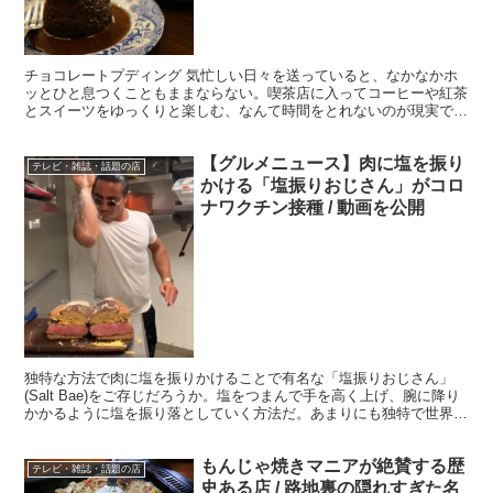
チョコレートプディング 気忙しい日々を送っていると、なかなかホ
ッとひと息つくこともままならない。喫茶店に入ってコーヒーや紅茶
とスイーツをゆっくりと楽しむ、なんて時間をとれないのが現実であ
る。 しかし、たまには “優雅なティータイム” もいい...
【グルメニュース】肉に塩を振り
テレビ・雑誌・話題の店
かける「塩振りおじさん」がコロ
ナワクチン接種 / 動画を公開
独特な方法で肉に塩を振りかけることで有名な「塩振りおじさん」
(Salt Bae)をご存じだろうか。塩をつまんで手を高く上げ、腕に降り
かかるように塩を振り落としていく方法だ。あまりにも独特で世界的
規模で人気者となった塩振りおじさん。そんな彼が...
もんじゃ焼きマニアが絶賛する歴
テレビ・雑誌・話題の店
史ある店 / 路地裏の隠れすぎた名