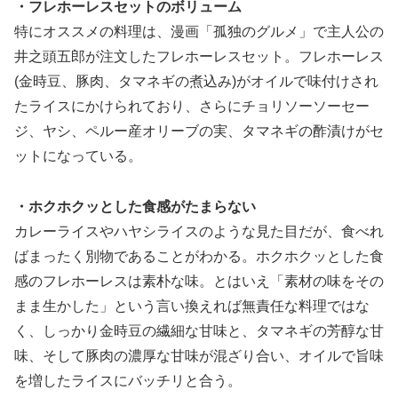
・フレホーレスセットのボリューム
特にオススメの料理は、漫画「孤独のグルメ」で主人公の
井之頭五郎が注文したフレホーレスセット。フレホーレス
(金時豆、豚肉、タマネギの煮込み)がオイルで味付けされ
たライスにかけられており、さらにチョリソーソーセー
ジ、ヤシ、ペルー産オリーブの実、タマネギの酢漬けがセ
ットになっている。
・ホクホクッとした食感がたまらない
カレーライスやハヤシライスのような見た目だが、食べれ
ばまったく別物であることがわかる。ホクホクッとした食
感のフレホーレスは素朴な味。とはいえ「素材の味をその
まま生かした」という言い換えれば無責任な料理ではな
く、しっかり金時豆の繊細な甘味と、タマネギの芳醇な甘
味、そして豚肉の濃厚な甘味が混ざり合い、オイルで旨味
を増したライスにバッチリと合う。