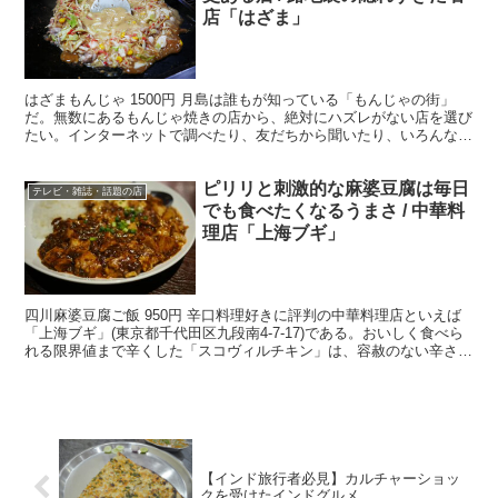
店「はざま」
はざまもんじゃ 1500円 月島は誰もが知っている「もんじゃの街」
だ。無数にあるもんじゃ焼きの店から、絶対にハズレがない店を選び
たい。インターネットで調べたり、友だちから聞いたり、いろんな手
段で名店を見つける。 ・なかなか見つけにくい立地 ...
ピリリと刺激的な麻婆豆腐は毎日
テレビ・雑誌・話題の店
でも食べたくなるうまさ / 中華料
理店「上海ブギ」
四川麻婆豆腐ご飯 950円 辛口料理好きに評判の中華料理店といえば
「上海ブギ」(東京都千代田区九段南4-7-17)である。おいしく食べら
れる限界値まで辛くした「スコヴィルチキン」は、容赦のない辛さな
のに不思議とうまい、ここならではのフライド...
【インド旅行者必見】カルチャーショッ
クを受けたインドグルメ