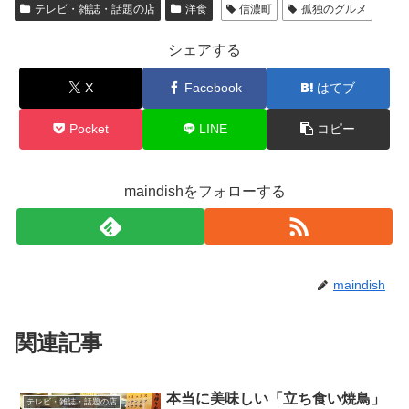
テレビ・雑誌・話題の店
洋食
信濃町
孤独のグルメ
シェアする
X
Facebook
はてブ
Pocket
LINE
コピー
maindishをフォローする
maindish
関連記事
本当に美味しい「立ち食い焼鳥」
テレビ・雑誌・話題の店