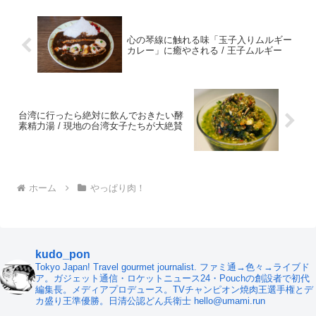
心の琴線に触れる味「玉子入りムルギー
カレー」に癒やされる / 王子ムルギー
台湾に行ったら絶対に飲んでおきたい酵
素精力湯 / 現地の台湾女子たちが大絶賛
ホーム
やっぱり肉！
kudo_pon
Tokyo Japan! Travel gourmet journalist. ファミ通→色々→ライブド
ア。ガジェット通信・ロケットニュース24・Pouchの創設者で初代
編集長。メディアプロデュース。TVチャンピオン焼肉王選手権とデ
カ盛り王準優勝。日清公認どん兵衛士 hello@umami.run