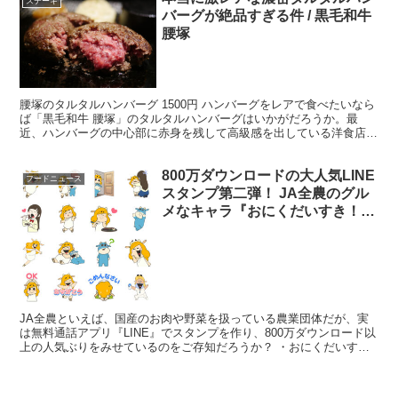
ステーキ
バーグが絶品すぎる件 / 黒毛和牛
腰塚
腰塚のタルタルハンバーグ 1500円 ハンバーグをレアで食べたいなら
ば「黒毛和牛 腰塚」のタルタルハンバーグはいかがだろうか。最
近、ハンバーグの中心部に赤身を残して高級感を出している洋食店が
増えているが、こちらのタルタルハンバーグは「レア」...
800万ダウンロードの大人気LINE
フードニュース
スタンプ第二弾！ JA全農のグル
メなキャラ『おにくだいすき！ゼ
ウシくん』
JA全農といえば、国産のお肉や野菜を扱っている農業団体だが、実
は無料通話アプリ『LINE』でスタンプを作り、800万ダウンロード以
上の人気ぶりをみせているのをご存知だろうか？ ・おにくだいす
き！ ゼウシくん そのスタンプは、『おにくだいすき...