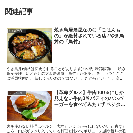
関連記事
焼き鳥居酒屋なのに「ごはんも
やっぱり肉！
の」が絶賛されている店 / やき鳥
丼の『鳥竹』
やき鳥丼(価格は変更されることがあります) 950円 渋谷駅前に、焼き
鳥が美味しいと評判の大衆居酒屋『鳥竹』がある。 夜、いつもここ
は満員状態だ。 決して安いわけではないし、だからといって、高い
わけでもない。 美味いから客が多いのである。味...
【革命グルメ】牛肉100％にしか
ハンバーガー
見えない牛肉0％パティのハンバ
ーガーを食べてみた / ザ ベジタリ
アン ブッチャー
肉を使わない料理はヘルシー志向といえるかもしれないが、正直なと
ころ、肉がガッツリ入っている料理と比べてボリューム感や旨味の強