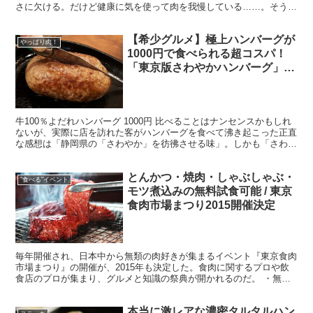
さに欠ける。だけど健康に気を使って肉を我慢している……。そう思
っている人もいるかもしれないが、そんな人に嬉しい存在が...
【希少グルメ】極上ハンバーグが
やっぱり肉！
1000円で食べられる超コスパ！
「東京版さわやかハンバーグ」と
絶賛する人も
牛100％よだれハンバーグ 1000円 比べることはナンセンスかもしれ
ないが、実際に店を訪れた客がハンバーグを食べて沸き起こった正直
な感想は「静岡県の「さわやか」を彷彿させる味」。しかも「さわや
か」よりも安く、そしてこの店独自の美味しさがそ...
とんかつ・焼肉・しゃぶしゃぶ・
”食べる”イベント
モツ煮込みの無料試食可能 / 東京
食肉市場まつり2015開催決定
毎年開催され、日本中から無類の肉好きが集まるイベント『東京食肉
市場まつり』の開催が、2015年も決定した。食肉に関するプロや飲
食店のプロが集まり、グルメと知識の祭典が開かれるのだ。 ・無料
で美味しい料理が堪能 今年は山形牛をメインに、絶賛さ...
本当に激レアな濃密タルタルハン