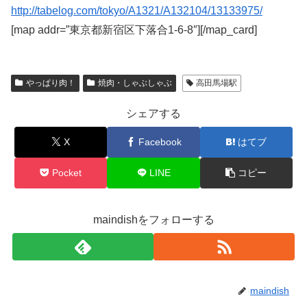
http://tabelog.com/tokyo/A1321/A132104/13133975/
[map addr=”東京都新宿区下落合1-6-8″][/map_card]
やっぱり肉！
焼肉・しゃぶしゃぶ
高田馬場駅
シェアする
X
Facebook
はてブ
Pocket
LINE
コピー
maindishをフォローする
maindish