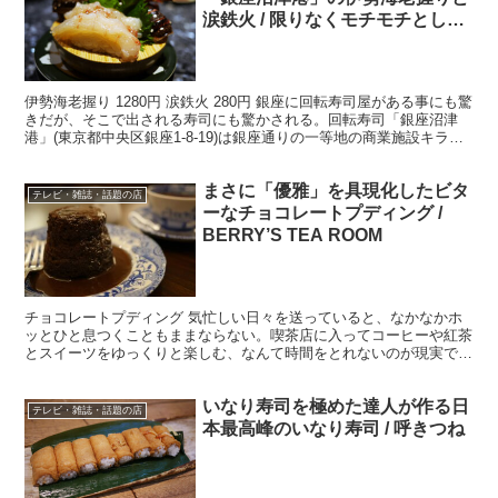
涙鉄火 / 限りなくモチモチとした
至福のとろみ
伊勢海老握り 1280円 涙鉄火 280円 銀座に回転寿司屋がある事にも驚
きだが、そこで出される寿司にも驚かされる。回転寿司「銀座沼津
港」(東京都中央区銀座1-8-19)は銀座通りの一等地の商業施設キラリ
トギンザ8階にあり、多くの人たちが訪...
まさに「優雅」を具現化したビタ
テレビ・雑誌・話題の店
ーなチョコレートプディング /
BERRY’S TEA ROOM
チョコレートプディング 気忙しい日々を送っていると、なかなかホ
ッとひと息つくこともままならない。喫茶店に入ってコーヒーや紅茶
とスイーツをゆっくりと楽しむ、なんて時間をとれないのが現実であ
る。 しかし、たまには “優雅なティータイム” もいい...
いなり寿司を極めた達人が作る日
テレビ・雑誌・話題の店
本最高峰のいなり寿司 / 呼きつね