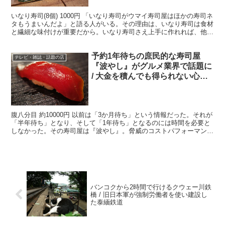
いなり寿司(8個) 1000円 「いなり寿司がウマイ寿司屋はほかの寿司ネ
タもうまいんだよ」と語る人がいる。その理由は、いなり寿司は食材
と繊細な味付けが重要だから。いなり寿司さえ上手に作れれば、他の
寿司も丁寧な仕事をしている証拠になるのだとい...
予約1年待ちの庶民的な寿司屋
テレビ・雑誌・話題の店
『波やし』がグルメ業界で話題に
/ 大金を積んでも得られない心地
よさ
腹八分目 約10000円 以前は「3か月待ち」という情報だった。それが
「半年待ち」となり、そして「1年待ち」となるのには時間を必要と
しなかった。その寿司屋は『波やし』。脅威のコストパフォーマンス
と味で人を魅了する、禁断の寿司屋だ。 ・情緒あ...
バンコクから2時間で行けるクウェー川鉄
橋 / 旧日本軍が強制労働者を使い建設し
た泰緬鉄道