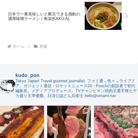
日本で一番美味しいと断言できる感動の
濃厚味噌ラーメン / 角栄(KAKU-A)
ホーム
和食
kudo_pon
Tokyo Japan! Travel gourmet journalist. ファミ通→色々→ライブド
ア。ガジェット通信・ロケットニュース24・Pouchの創設者で初代
編集長。メディアプロデュース。TVチャンピオン焼肉王選手権とデ
カ盛り王準優勝。日清公認どん兵衛士 hello@umami.run