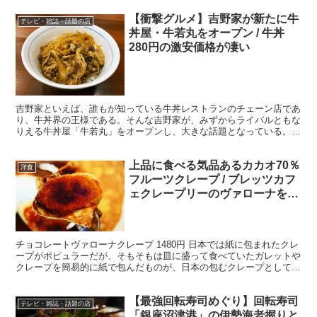
【衝撃グルメ】吉野家が新たに牛
テレビ・雑誌・話題の店
丼屋・牛若丸をオープン / 牛丼
280円の激安価格が凄い
吉野家といえば、誰もが知っている牛丼レストランのチェーン店であ
り、牛丼界の王様である。そんな吉野家が、みずからライバルともな
りえる牛丼屋「牛若丸」をオープンし、大きな話題となっている。
・吉野家の実験店的な意味もある？ 牛若丸の運営母体は株...
上品に食べる気品あるカカオ70％
洋食
フルーツクレープ / ブレッツカフ
ェクレープリーのヴァローナをバ
ナナのキャラメリゼで
チョコレートヴァローナクレープ 1480円 日本では紙に包まれたクレ
ープがポピュラーだが、そもそもは皿に盛って食べていたガレットや
クレープを簡易的に紙で包んだものが、日本の包むクレープとして広
まった。しかしながら、ここ最近は皿でクレープを提...
【最強回転寿司めぐり】回転寿司
テレビ・雑誌・話題の店
「銀座沼津港」の伊勢海老握りと