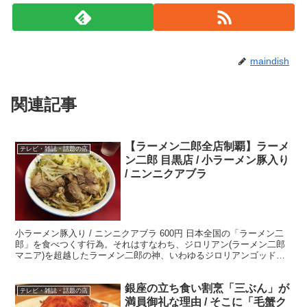
maindish
関連記事
【ラーメン二郎全店制覇】ラーメ
テレビ・雑誌・話題の店
ン二郎 目黒店 / 小ラーメン豚入り
/ ニンニクアブラ
小ラーメン豚入り / ニンニクアブラ 600円 日本全国の「ラーメン二
郎」を食べつくす行為。それはすなわち、ジロリアン(ラーメン二郎
マニア)を超越したラーメン二郎の神、いわゆるジロリアンゴッドに
なる修行。ということで、この「ラーメン二郎全店...
銀座の立ち食い割烹「三ぶん」が
テレビ・雑誌・話題の店
満員御礼な理由 / そこに「毛蟹ク