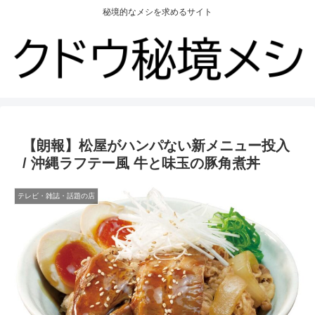
秘境的なメシを求めるサイト
【朗報】松屋がハンパない新メニュー投入
/ 沖縄ラフテー風 牛と味玉の豚角煮丼
テレビ・雑誌・話題の店