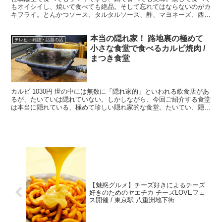
もオイシイし、焼いて食べても絶品。そして忘れてはならないのがカ
キフライ。とんかつソース、タルタルソース、酢、マヨネーズ、西洋
からし、何をつけても美味しいご馳走です。 ・牡蠣はプリ...
本当の隠れ家！ 路地裏の極めて
テレビ・雑誌・話題の店
小さな食堂で食べるカルビ焼肉 /
まつき食堂
カルビ 1030円 世の中には無数に「隠れ家的」といわれる飲食店があ
るが、たいていは隠れていない。しかしながら、今回ご紹介する食堂
は本当に隠れている、極めて珍しい隠れ家的な食堂。たいてい、隠さ
れたものには価値がある。そこで煙に包まれて食べる...
【魅惑グルメ】チーズ好きによるチーズ
好きのためのヤエチカ チーズLOVEフェ
ス開催 / 東京駅 八重洲地下街