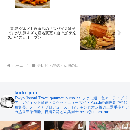
【話題グルメ】飲食店の「スパイス油そ
ば」が人気すぎて店名変更 / 油そば 東京
スパイスがオープン
ホーム
テレビ・雑誌・話題の店
kudo_pon
Tokyo Japan! Travel gourmet journalist. ファミ通→色々→ライブド
ア。ガジェット通信・ロケットニュース24・Pouchの創設者で初代
編集長。メディアプロデュース。TVチャンピオン焼肉王選手権とデ
カ盛り王準優勝。日清公認どん兵衛士 hello@umami.run