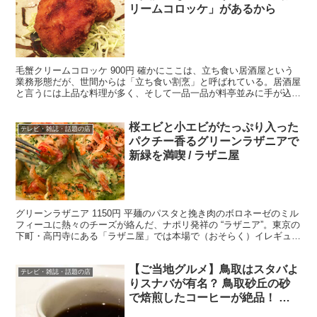
リームコロッケ」があるから
毛蟹クリームコロッケ 900円 確かにここは、立ち食い居酒屋という
業務形態だが、世間からは「立ち食い割烹」と呼ばれている。居酒屋
と言うには上品な料理が多く、そして一品一品が料亭並みに手が込ん
だ仕上げになっているからだ。 ・気軽に入れる割烹 ...
桜エビと小エビがたっぷり入った
テレビ・雑誌・話題の店
パクチー香るグリーンラザニアで
新緑を満喫 / ラザニ屋
グリーンラザニア 1150円 平麺のパスタと挽き肉のボロネーゼのミル
フィーユに熱々のチーズが絡んだ、ナポリ発祥の “ラザニア”。東京の
下町・高円寺にある「ラザニ屋」では本場で（おそらく）イレギュラ
ーな、緑一色のラザニアを楽しめる。 ・ひとひ...
【ご当地グルメ】鳥取はスタバよ
テレビ・雑誌・話題の店
りスナバが有名？ 鳥取砂丘の砂
で焙煎したコーヒーが絶品！ す
なば珈琲