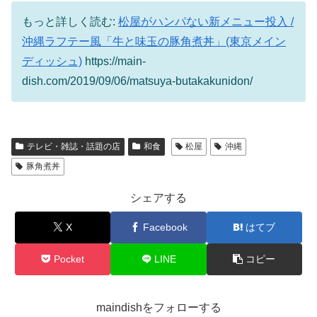
もっと詳しく読む:
松屋がハンパない新メニュー投入 /
沖縄ラフテー風「牛と味玉の豚角煮丼」(東京メイン
ディッシュ)
https://main-
dish.com/2019/09/06/matsuya-butakakunidon/
テレビ・雑誌・話題の店
和食
松屋
沖縄
豚角煮丼
シェアする
X
Facebook
はてブ
Pocket
LINE
コピー
maindishをフォローする