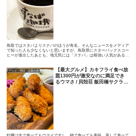
鳥取ではスタバよりスナバのほうが有名。そんなニュースをメディア
で知った人も少なくないと思いますが、鳥取県にスターバックスコー
ヒーが進出したあとも、地元民には「スナバ」は根強い人気があるよ
うです。 ・鳥取県民なら知ってるスナバ スナバの愛称で...
【最大グルメ】カキフライ食べ放
テレビ・雑誌・話題の店
題1300円が激安なのに満足でき
るウマさ / 貝殻荘 飯田橋サクラテ
ラス店
牡蠣は生で食べてもウマイですし、鍋で食べても美味。蒸して食べて