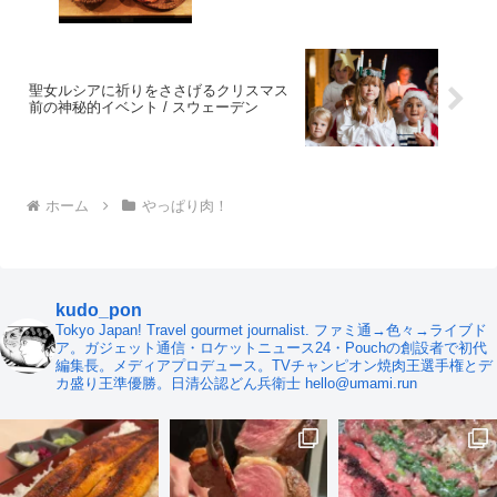
聖女ルシアに祈りをささげるクリスマス
前の神秘的イベント / スウェーデン
ホーム
やっぱり肉！
kudo_pon
Tokyo Japan! Travel gourmet journalist. ファミ通→色々→ライブド
ア。ガジェット通信・ロケットニュース24・Pouchの創設者で初代
編集長。メディアプロデュース。TVチャンピオン焼肉王選手権とデ
カ盛り王準優勝。日清公認どん兵衛士 hello@umami.run