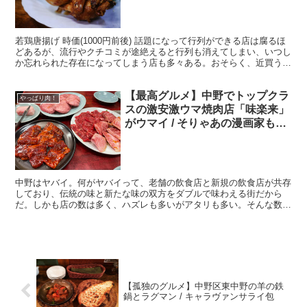
若鶏唐揚げ 時価(1000円前後) 話題になって行列ができる店は腐るほ
どあるが、流行やクチコミが途絶えると行列も消えてしまい、いつし
か忘れられた存在になってしまう店も多々ある。おそらく、近買うご
紹介する『鳥房』からは、未来永劫、行列が消える...
【最高グルメ】中野でトップクラ
やっぱり肉！
スの激安激ウマ焼肉店「味楽来」
がウマイ / そりゃあの漫画家も通
うよね
中野はヤバイ。何がヤバイって、老舗の飲食店と新規の飲食店が共存
しており、伝統の味と新たな味の双方をダブルで味わえる街だから
だ。しかも店の数は多く、ハズレも多いがアタリも多い。そんな数あ
る飲食店のなかでも「味楽来」(東京都中野区中野5-56-...
【孤独のグルメ】中野区東中野の羊の鉄
鍋とラグマン / キャラヴァンサライ包