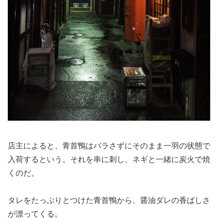
店主によると、青首鴨はバラさずにそのまま一羽の状態で
入荷するという。それを串に刺し、ネギと一緒に炭火で焼
くのだ。
タレをたっぷりとつけた青首鴨から、醤油ダレの香ばしさ
が漂ってくる。