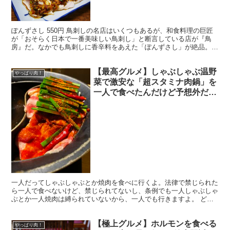
ぽんずさし 550円 鳥刺しの名店はいくつもあるが、和食料理の巨匠
が「おそらく日本で一番美味しい鳥刺し」と断言している店が『鳥
房』だ。なかでも鳥刺しに香辛料をあえた「ぽんずさし」が絶品。こ
の店を訪れる客のほぼ100％が「ぽんずさし」を注文す...
【最高グルメ】しゃぶしゃぶ温野
やっぱり肉！
菜で激安な「超スタミナ肉鍋」を
一人で食べたんだけど予想外だっ
た
一人だってしゃぶしゃぶとか焼肉を食べに行くよ。法律で禁じられた
ら一人で食べないけど、禁じられてないし、条例でも一人しゃぶしゃ
ぶとか一人焼肉は縛られていないから、一人でも行きますよ。 どん
な店にも一人で行くから、行きつけの店の店員さんに「一人...
【極上グルメ】ホルモンを食べる
やっぱり肉！