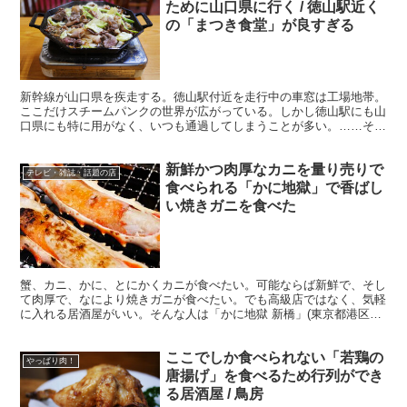
ために山口県に行く / 徳山駅近く
の「まつき食堂」が良すぎる
新幹線が山口県を疾走する。徳山駅付近を走行中の車窓は工場地帯。
ここだけスチームパンクの世界が広がっている。しかし徳山駅にも山
口県にも特に用がなく、いつも通過してしまうことが多い。……そん
な人は多いのではないだろうか。 ・年季が入った鉄板型の...
新鮮かつ肉厚なカニを量り売りで
テレビ・雑誌・話題の店
食べられる「かに地獄」で香ばし
い焼きガニを食べた
蟹、カニ、かに、とにかくカニが食べたい。可能ならば新鮮で、そし
て肉厚で、なにより焼きガニが食べたい。でも高級店ではなく、気軽
に入れる居酒屋がいい。そんな人は「かに地獄 新橋」(東京都港区新
橋2-16-1 ニュー新橋ビルB1F)に行くと良いか...
ここでしか食べられない「若鶏の
やっぱり肉！
唐揚げ」を食べるため行列ができ
る居酒屋 / 鳥房