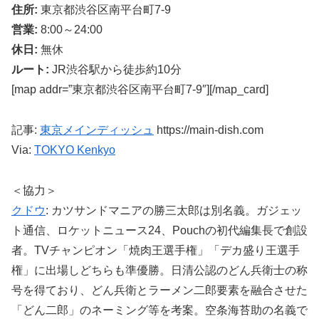
住所:
東京都渋谷区南平台町7-9
営業:
8:00～24:00
休日:
無休
ルート:
JR渋谷駅から徒歩約10分
[map addr=”東京都渋谷区南平台町7-9″][/map_card]
記事:
東京メインディッシュ
https://main-dish.com
Via:
TOKYO Kenkyo
＜協力＞
クドウ
: カツサンドマニアの勝三太郎は別名義。ガジェッ
ト通信、ロケットニュース24、Pouchの初代編集長で創設
者。TVチャンピオン「焼肉王選手権」「デカ盛り王選手
権」に出場しどちらも準優勝。日清公認のどん兵衛士の称
号を得ており、どん兵衛とラーメン二郎要素を融合させた
「どん二郎」のネーミング等を考案。空条海苔助の名義で