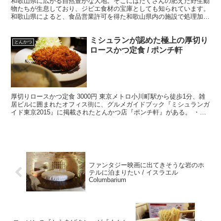
和歌山県に広がる自然豊かな大地。そこにはたくさんの肥えた野生動
物たちが生息しており、ジビエ食材の宝庫としても知られています。
和歌山県によると、食品営業許可を得た和歌山県内の施設で処理加工
された野生イノシシとシカの肉を「わかやまジビエ」と呼ぶ...
ミシュランが認めた極上の厚切り
とんかつ
ロースかつ定食 / ポンチ軒
厚切りロースかつ定食 3000円 東京メトロ小川町駅から徒歩1分、雑
居ビルに囲まれたオフィス街に、グルメガイドブック『ミシュランガ
イド東京2015』に掲載されたとんかつ店『ポンチ軒』がある。 ・厚
切りロースかつ定食 ここの厚切りロースかつ定...
ファンタジー映画に出てきそうな岩のホ
テルに泊まりたい / イスラエル
Columbarium