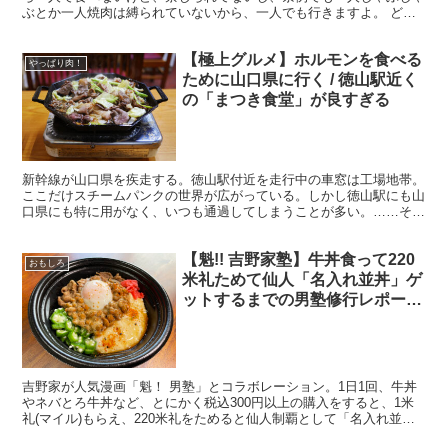
ぶとか一人焼肉は縛られていないから、一人でも行きますよ。 どん
な店にも一人で行くから、行きつけの店の店員さんに「一人...
【極上グルメ】ホルモンを食べる
やっぱり肉！
ために山口県に行く / 徳山駅近く
の「まつき食堂」が良すぎる
新幹線が山口県を疾走する。徳山駅付近を走行中の車窓は工場地帯。
ここだけスチームパンクの世界が広がっている。しかし徳山駅にも山
口県にも特に用がなく、いつも通過してしまうことが多い。……そん
な人は多いのではないだろうか。 ・年季が入った鉄板型の...
【魁!! 吉野家塾】牛丼食って220
おもしろ
米礼ためて仙人「名入れ並丼」ゲ
ットするまでの男塾修行レポー
ト！ 2021年7月19日の報告
吉野家が人気漫画「魁！ 男塾」とコラボレーション。1日1回、牛丼
やネバとろ牛丼など、とにかく税込300円以上の購入をすると、1米
礼(マイル)もらえ、220米礼をためると仙人制覇として「名入れ並
丼」が贈呈されるので、できる限り毎日食べて米礼を...