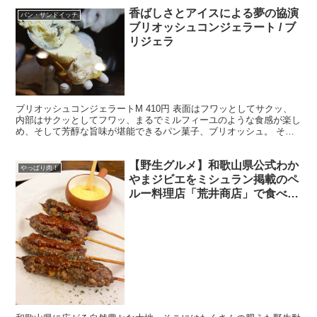
香ばしさとアイスによる夢の協演
パン・サンドイッチ
ブリオッシュコンジェラート / ブ
リジェラ
ブリオッシュコンジェラートM 410円 表面はフワッとしてサクッ、
内部はサクッとしてフワッ、まるでミルフィーユのような食感が楽し
め、そして芳醇な旨味が堪能できるパン菓子、ブリオッシュ。 その
ブリオッシュに本格的なジェラートをサンドした、ブリ...
【野生グルメ】和歌山県公式わか
やっぱり肉！
やまジビエをミシュラン掲載のペ
ルー料理店「荒井商店」で食べて
きた！ 料理提供