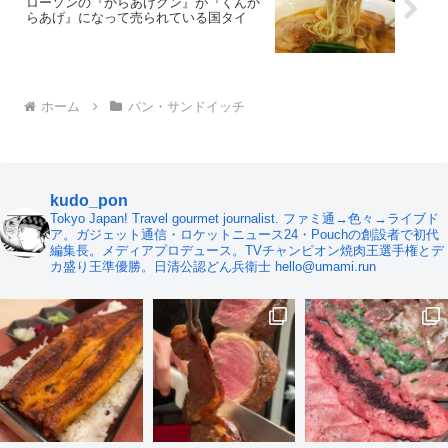
ローソンの『からあげクン』が『くんか
らあげ』になって売られている国タイ
ホーム
パン・サンドイッチ
kudo_pon
Tokyo Japan! Travel gourmet journalist. ファミ通→色々→ライブド
ア。ガジェット通信・ロケットニュース24・Pouchの創設者で初代
編集長。メディアプロデュース。TVチャンピオン焼肉王選手権とデ
カ盛り王準優勝。日清公認どん兵衛士 hello@umami.run