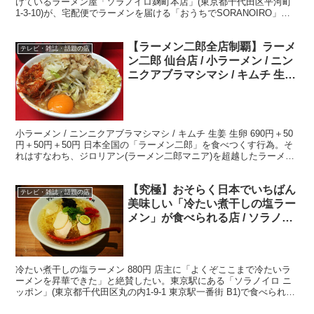
けているラーメン屋「ソラノイロ麹町本店」(東京都千代田区平河町
1-3-10)が、宅配便でラーメンを届ける「おうちでSORANOIRO」を
開始。新型コロナウイルスの影響により外出自...
【ラーメン二郎全店制覇】ラーメ
テレビ・雑誌・話題の店
ン二郎 仙台店 / 小ラーメン / ニン
ニクアブラマシマシ / キムチ 生姜
生卵
小ラーメン / ニンニクアブラマシマシ / キムチ 生姜 生卵 690円＋50
円＋50円＋50円 日本全国の「ラーメン二郎」を食べつくす行為。そ
れはすなわち、ジロリアン(ラーメン二郎マニア)を超越したラーメン
二郎の神、いわゆるジロリアンゴッ...
【究極】おそらく日本でいちばん
テレビ・雑誌・話題の店
美味しい「冷たい煮干しの塩ラー
メン」が食べられる店 / ソラノイ
ロニッポン
冷たい煮干しの塩ラーメン 880円 店主に「よくぞここまで冷たいラ
ーメンを昇華できた」と絶賛したい。東京駅にある「ソラノイロ ニ
ッポン」(東京都千代田区丸の内1-9-1 東京駅一番街 B1)で食べられ
る、冷たい煮干しの塩ラーメンだ。香川県伊...