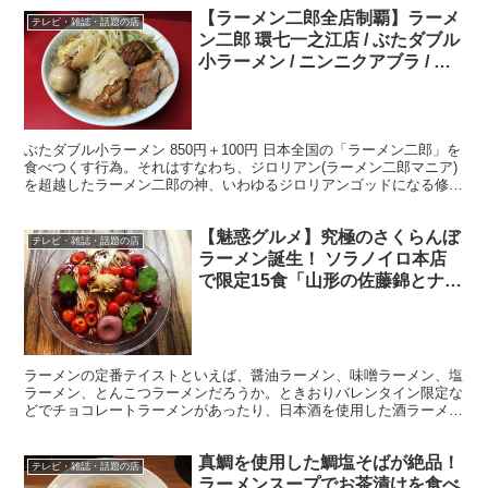
【ラーメン二郎全店制覇】ラーメ
テレビ・雑誌・話題の店
ン二郎 環七一之江店 / ぶたダブル
小ラーメン / ニンニクアブラ / 味
付玉子 生卵
ぶたダブル小ラーメン 850円＋100円 日本全国の「ラーメン二郎」を
食べつくす行為。それはすなわち、ジロリアン(ラーメン二郎マニア)
を超越したラーメン二郎の神、いわゆるジロリアンゴッドになる修
行。ということで、この「ラーメン二郎全店制覇」...
【魅惑グルメ】究極のさくらんぼ
テレビ・雑誌・話題の店
ラーメン誕生！ ソラノイロ本店
で限定15食「山形の佐藤錦とナポ
レオンさくらんぼの限定麺」
ラーメンの定番テイストといえば、醤油ラーメン、味噌ラーメン、塩
ラーメン、とんこつラーメンだろうか。ときおりバレンタイン限定な
どでチョコレートラーメンがあったり、日本酒を使用した酒ラーメン
なんてものもあるが、今回はあまりにも画期的すぎるソラノ...
真鯛を使用した鯛塩そばが絶品！
テレビ・雑誌・話題の店
ラーメンスープでお茶漬けを食べ