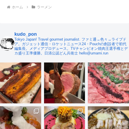
ホーム
ラーメン
kudo_pon
Tokyo Japan! Travel gourmet journalist. ファミ通→色々→ライブド
ア。ガジェット通信・ロケットニュース24・Pouchの創設者で初代
編集長。メディアプロデュース。TVチャンピオン焼肉王選手権とデ
カ盛り王準優勝。日清公認どん兵衛士 hello@umami.run