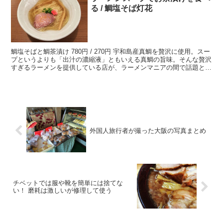
る / 鯛塩そば灯花
鯛塩そばと鯛茶漬け 780円 / 270円 宇和島産真鯛を贅沢に使用。スー
プというよりも「出汁の濃縮液」ともいえる真鯛の旨味。そんな贅沢
すぎるラーメンを提供している店が、ラーメンマニアの間で話題とな
っている。 ・鯛茶漬け ラーメンは好きだが...
外国人旅行者が撮った大阪の写真まとめ
チベットでは服や靴を簡単には捨てな
い！ 磨耗は激しいが修理して使う