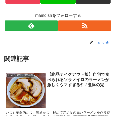
maindishをフォローする
maindish
関連記事
【絶品テイクアウト飯】自宅で食
テレビ・雑誌・話題の店
べられるソラノイロのラーメンが
激しくウマすぎる件 / 煮豚の完成
度は尋常ではない
いつも革命的かつ、斬新かつ、極めて満足度の高いラーメンを作り続