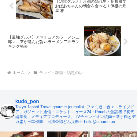
【辺境グルメ】京都の隠れ里・伊根町で
おばあちゃんの朝食を食べる / 伊根の舟
屋 雅
【最強グルメ】アマチュアのラーメン二
郎マニアが選んだ旨いラーメン二郎ラン
キング発表
ホーム
テレビ・雑誌・話題の店
kudo_pon
Tokyo Japan! Travel gourmet journalist. ファミ通→色々→ライブド
ア。ガジェット通信・ロケットニュース24・Pouchの創設者で初代
編集長。メディアプロデュース。TVチャンピオン焼肉王選手権とデ
カ盛り王準優勝。日清公認どん兵衛士 hello@umami.run