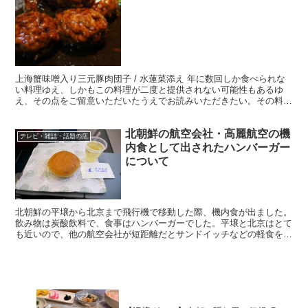
上海蟹味噌入り三元豚肉団子 / 水蓮菜添え 年に数回しか食べられな
い料理ゆえ、しかもこの料理が二度と提供されない可能性もあるゆ
え、その点をご留意いただいたうえでお読みいただきたい。その料理
とは、銀座の中華料理の名店「黒猫夜 銀座店」(東京都...
北朝鮮の航空会社・高麗航空の機
テレビ・雑誌・話題の店
内食として出されたハンバーガー
について
北朝鮮の平壌から北京まで飛行機で移動した際、機内食が出ました。
飲み物は炭酸飲料で、食事はハンバーガーでした。平壌と北京はとて
も近いので、他の航空会社が短距離だとサンドイッチなどの軽食を出
すように、高麗航空はハンバーガーを出したのでしょう。 ...