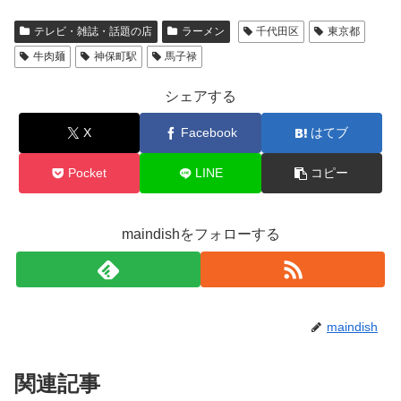
テレビ・雑誌・話題の店
ラーメン
千代田区
東京都
牛肉麺
神保町駅
馬子禄
シェアする
X
Facebook
はてブ
Pocket
LINE
コピー
maindishをフォローする
maindish
関連記事