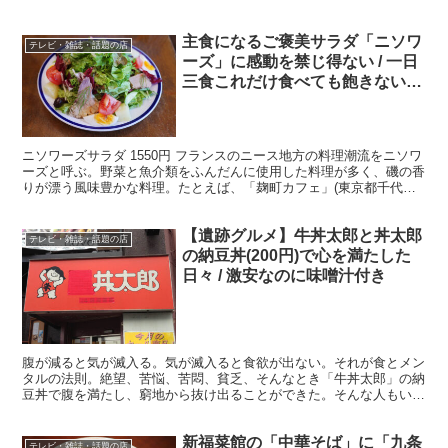
主食になるご褒美サラダ「ニソワ
テレビ・雑誌・話題の店
ーズ」に感動を禁じ得ない / 一日
三食これだけ食べても飽きない逸
品 / 麹町カフェ
ニソワーズサラダ 1550円 フランスのニース地方の料理潮流をニソワ
ーズと呼ぶ。野菜と魚介類をふんだんに使用した料理が多く、磯の香
りが漂う風味豊かな料理。たとえば、「麹町カフェ」(東京都千代田
区麹町1-5-4)の人気メニューであるサラダもニ...
【遺跡グルメ】牛丼太郎と丼太郎
テレビ・雑誌・話題の店
の納豆丼(200円)で心を満たした
日々 / 激安なのに味噌汁付き
腹が減ると気が滅入る。気が滅入ると食欲が出ない。それが食とメン
タルの法則。絶望、苦悩、苦悶、貧乏、そんなとき「牛丼太郎」の納
豆丼で腹を満たし、窮地から抜け出ることができた。そんな人もいる
のではないだろうか。 ・ただでさえ激安なのに味噌汁まで...
新福菜館の「中華そば」に「九条
テレビ・雑誌・話題の店