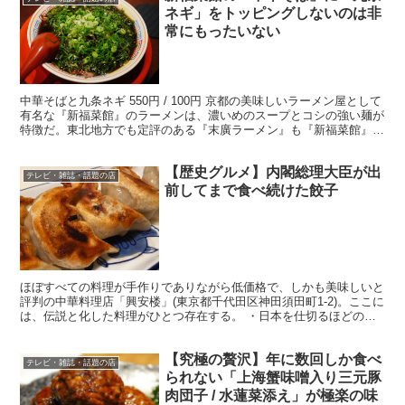
ネギ」をトッピングしないのは非
常にもったいない
中華そばと九条ネギ 550円 / 100円 京都の美味しいラーメン屋として
有名な『新福菜館』のラーメンは、濃いめのスープとコシの強い麺が
特徴だ。東北地方でも定評のある『末廣ラーメン』も『新福菜館』を
源流とした人気のラーメン屋となっている。 ...
【歴史グルメ】内閣総理大臣が出
テレビ・雑誌・話題の店
前してまで食べ続けた餃子
ほぼすべての料理が手作りでありながら低価格で、しかも美味しいと
評判の中華料理店「興安楼」(東京都千代田区神田須田町1-2)。ここに
は、伝説と化した料理がひとつ存在する。 ・日本を仕切るほどの人
物が愛した餃子 かつて内閣総理大臣に就いていた田...
【究極の贅沢】年に数回しか食べ
テレビ・雑誌・話題の店
られない「上海蟹味噌入り三元豚
肉団子 / 水蓮菜添え」が極楽の味