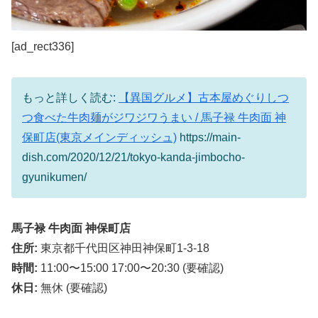
[ad_rect336]
もっと詳しく読む:
【異国グルメ】古本屋めぐりしつ
つ食べた牛肉麺がジワジワうまい / 馬子禄 牛肉面 神
保町店(東京メインディッシュ)
https://main-
dish.com/2020/12/21/tokyo-kanda-jimbocho-
gyunikumen/
馬子禄 牛肉面 神保町店
住所:
東京都千代田区神田神保町1-3-18
時間:
11:00〜15:00 17:00〜20:30 (要確認)
休日:
無休 (要確認)