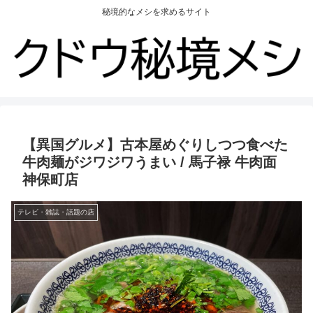
秘境的なメシを求めるサイト
【異国グルメ】古本屋めぐりしつつ食べた
牛肉麺がジワジワうまい / 馬子禄 牛肉面
神保町店
テレビ・雑誌・話題の店