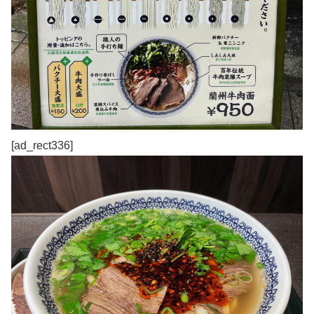
[ad_rect336]