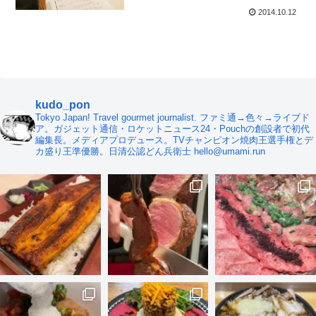
2014.10.12
kudo_pon
Tokyo Japan! Travel gourmet journalist. ファミ通→色々→ライブド
ア。ガジェット通信・ロケットニュース24・Pouchの創設者で初代
編集長。メディアプロデュース。TVチャンピオン焼肉王選手権とデ
カ盛り王準優勝。日清公認どん兵衛士 hello@umami.run