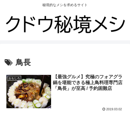
秘境的なメシを求めるサイト
鳥長
【最強グルメ】究極のフォアグラ
おもしろ
鍋を堪能できる極上鳥料理専門店
「鳥長」が至高 / 予約困難店
2019.03.02