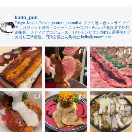
kudo_pon
Tokyo Japan! Travel gourmet journalist. ファミ通→色々→ライブド
ア。ガジェット通信・ロケットニュース24・Pouchの創設者で初代
編集長。メディアプロデュース。TVチャンピオン焼肉王選手権とデ
カ盛り王準優勝。日清公認どん兵衛士 hello@umami.run