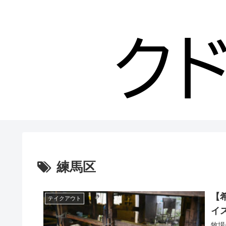
練馬区
【
テイクアウト
イ
牧場