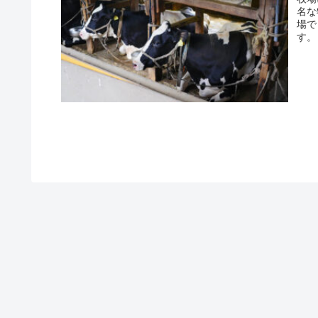
名な
場で
す。