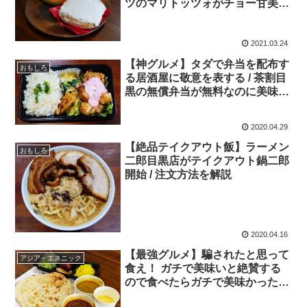
ツのマリトッツォがチョー甘美す
ぎる / 目黒のア・レガ
2021.03.24
【神グルメ】タダで弁当を配布す
おもしろ
る居酒屋に敬意を表する / 茶割目
黒の無償弁当が無料なのに美味
「コレかなりウマイ！」
2020.04.29
【絶品テイクアウト飯】ラーメン
おもしろ
二郎目黒店がテイクアウト鍋二郎
開始 / 注文方法を解説
2020.04.16
【最強グルメ】騙されたと思って
アジア・エスニック
食え！ ガチで美味いと絶賛する
ので食べたらガチで美味かった持
ち帰り専用インドカレー屋シャプ