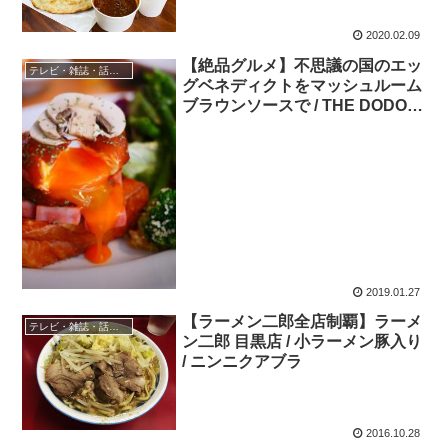
ラインディア
2020.02.09
【絶品グルメ】不思議の国のエッ
テレビ・雑誌・話題の店
グベネディクトをマッシュルーム
ブラウンソースで / THE DODO
HOUSE
2019.01.27
【ラーメン二郎全店制覇】ラーメ
テレビ・雑誌・話題の店
ン二郎 目黒店 / 小ラーメン豚入り
/ ニンニクアブラ
2016.10.28