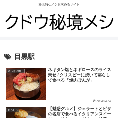
秘境的なメシを求めるサイト
目黒駅
ネギタン塩とネギロースのライス
やっぱり肉！
乗せ / クリスピーに焼いて蒸らし
て食べる「焼肉ぽんが」
2023.03.23
【魅惑グルメ】ジェラートとピザ
おもしろ
の名店で食べるイタリアンスイー