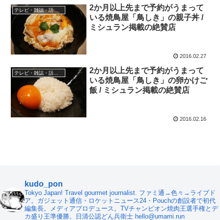
2か月以上先まで予約がうまって
テレビ・雑誌・話題の店
いる焼鳥屋「鳥しき」の親子丼 /
ミシュラン掲載の絶賛店
2016.02.27
2か月以上先まで予約がうまって
テレビ・雑誌・話題の店
いる焼鳥屋「鳥しき」の卵かけご
飯 / ミシュラン掲載の絶賛店
2016.02.16
kudo_pon
Tokyo Japan! Travel gourmet journalist. ファミ通→色々→ライブド
ア。ガジェット通信・ロケットニュース24・Pouchの創設者で初代
編集長。メディアプロデュース。TVチャンピオン焼肉王選手権とデ
カ盛り王準優勝。日清公認どん兵衛士 hello@umami.run