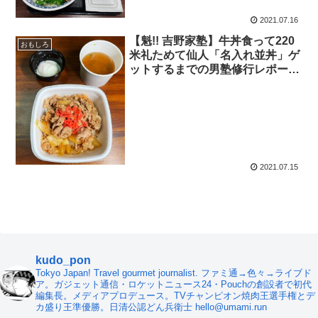
2021.07.16
【魁!! 吉野家塾】牛丼食って220
おもしろ
米礼ためて仙人「名入れ並丼」ゲ
ットするまでの男塾修行レポー
ト！ 2021年7月15日の報告
2021.07.15
kudo_pon
Tokyo Japan! Travel gourmet journalist. ファミ通→色々→ライブド
ア。ガジェット通信・ロケットニュース24・Pouchの創設者で初代
編集長。メディアプロデュース。TVチャンピオン焼肉王選手権とデ
カ盛り王準優勝。日清公認どん兵衛士 hello@umami.run