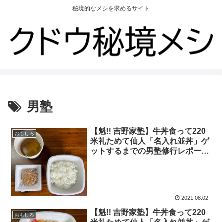
秘境的なメシを求めるサイト
男塾
【魁!! 吉野家塾】牛丼食って220
おもしろ
米礼ためて仙人「名入れ並丼」ゲ
ットするまでの男塾修行レポー
ト！ 2021年8月2日の報告
2021.08.02
【魁!! 吉野家塾】牛丼食って220
おもしろ