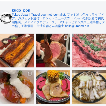
kudo_pon
Tokyo Japan! Travel gourmet journalist. ファミ通→色々→ライブド
ア。ガジェット通信・ロケットニュース24・Pouchの創設者で初代
編集長。メディアプロデュース。TVチャンピオン焼肉王選手権とデ
カ盛り王準優勝。日清公認どん兵衛士 hello@umami.run