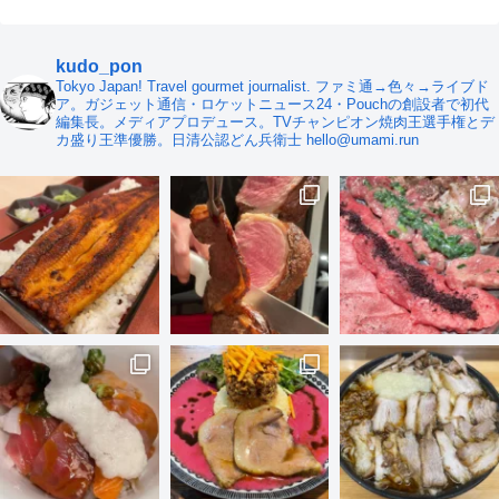
kudo_pon
Tokyo Japan! Travel gourmet journalist. ファミ通→色々→ライブド
ア。ガジェット通信・ロケットニュース24・Pouchの創設者で初代
編集長。メディアプロデュース。TVチャンピオン焼肉王選手権とデ
カ盛り王準優勝。日清公認どん兵衛士 hello@umami.run