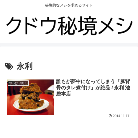
秘境的なメシを求めるサイト
永利
誰もが夢中になってしまう「豚背
やっぱり肉！
骨のタレ煮付け」が絶品 / 永利 池
袋本店
2014.11.17