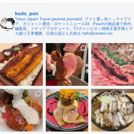
kudo_pon
Tokyo Japan! Travel gourmet journalist. ファミ通→色々→ライブド
ア。ガジェット通信・ロケットニュース24・Pouchの創設者で初代
編集長。メディアプロデュース。TVチャンピオン焼肉王選手権とデ
カ盛り王準優勝。日清公認どん兵衛士 hello@umami.run