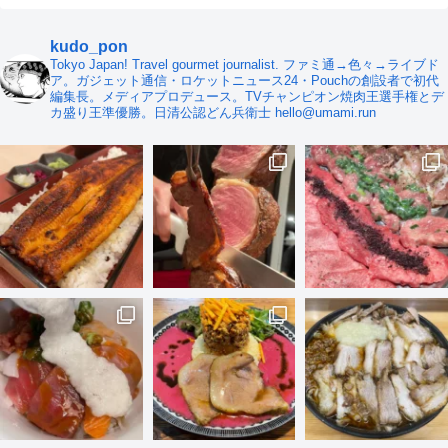
kudo_pon
Tokyo Japan! Travel gourmet journalist. ファミ通→色々→ライブド
ア。ガジェット通信・ロケットニュース24・Pouchの創設者で初代
編集長。メディアプロデュース。TVチャンピオン焼肉王選手権とデ
カ盛り王準優勝。日清公認どん兵衛士 hello@umami.run