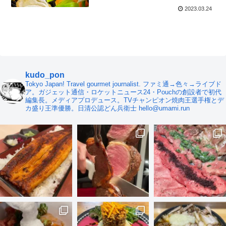
2023.03.24
kudo_pon
Tokyo Japan! Travel gourmet journalist. ファミ通→色々→ライブド
ア。ガジェット通信・ロケットニュース24・Pouchの創設者で初代
編集長。メディアプロデュース。TVチャンピオン焼肉王選手権とデ
カ盛り王準優勝。日清公認どん兵衛士 hello@umami.run