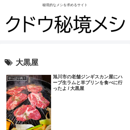
秘境的なメシを求めるサイト
大黒屋
旭川市の老舗ジンギスカン屋にハ
やっぱり肉！
ーブ生ラムと羊プリンを食べに行
ったよ / 大黒屋