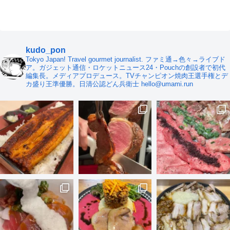
kudo_pon
Tokyo Japan! Travel gourmet journalist. ファミ通→色々→ライブド
ア。ガジェット通信・ロケットニュース24・Pouchの創設者で初代
編集長。メディアプロデュース。TVチャンピオン焼肉王選手権とデ
カ盛り王準優勝。日清公認どん兵衛士 hello@umami.run