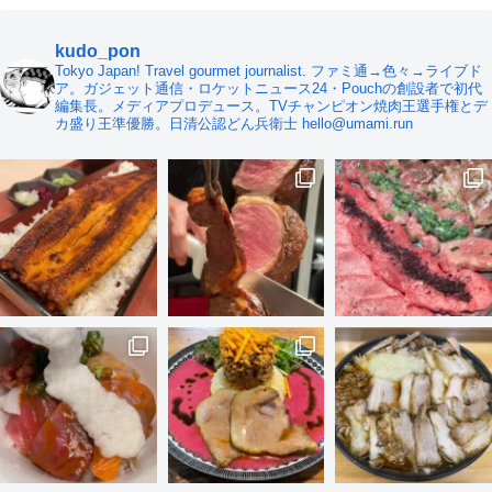
kudo_pon
Tokyo Japan! Travel gourmet journalist. ファミ通→色々→ライブド
ア。ガジェット通信・ロケットニュース24・Pouchの創設者で初代
編集長。メディアプロデュース。TVチャンピオン焼肉王選手権とデ
カ盛り王準優勝。日清公認どん兵衛士 hello@umami.run