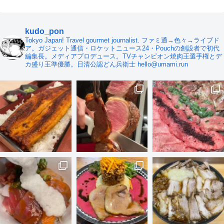
kudo_pon
Tokyo Japan! Travel gourmet journalist. ファミ通→色々→ライブド
ア。ガジェット通信・ロケットニュース24・Pouchの創設者で初代
編集長。メディアプロデュース。TVチャンピオン焼肉王選手権とデ
カ盛り王準優勝。日清公認どん兵衛士 hello@umami.run