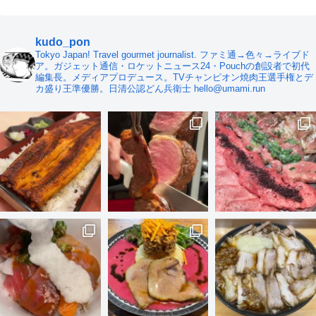
kudo_pon
Tokyo Japan! Travel gourmet journalist. ファミ通→色々→ライブド
ア。ガジェット通信・ロケットニュース24・Pouchの創設者で初代
編集長。メディアプロデュース。TVチャンピオン焼肉王選手権とデ
カ盛り王準優勝。日清公認どん兵衛士 hello@umami.run