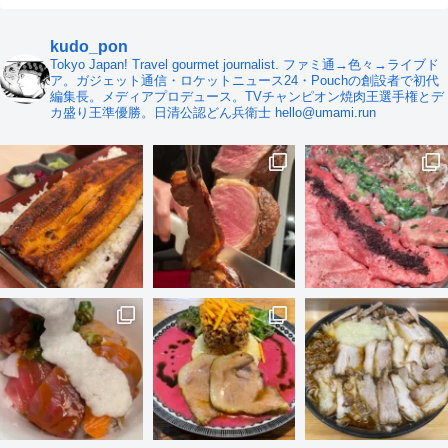
kudo_pon
Tokyo Japan! Travel gourmet journalist. ファミ通→色々→ライブド
ア。ガジェット通信・ロケットニュース24・Pouchの創設者で初代
編集長。メディアプロデュース。TVチャンピオン焼肉王選手権とデ
カ盛り王準優勝。日清公認どん兵衛士 hello@umami.run