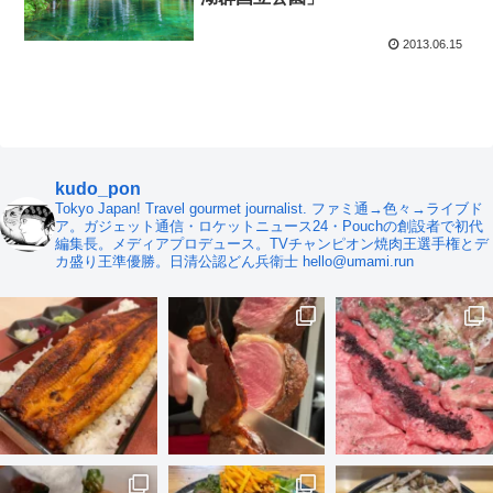
2013.06.15
kudo_pon
Tokyo Japan! Travel gourmet journalist. ファミ通→色々→ライブド
ア。ガジェット通信・ロケットニュース24・Pouchの創設者で初代
編集長。メディアプロデュース。TVチャンピオン焼肉王選手権とデ
カ盛り王準優勝。日清公認どん兵衛士 hello@umami.run