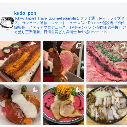
kudo_pon
Tokyo Japan! Travel gourmet journalist. ファミ通→色々→ライブド
ア。ガジェット通信・ロケットニュース24・Pouchの創設者で初代
編集長。メディアプロデュース。TVチャンピオン焼肉王選手権とデ
カ盛り王準優勝。日清公認どん兵衛士 hello@umami.run